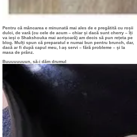
Pentru că mâncarea e minunată mai ales de e pregătită cu roșii
dulci, de vară (cu cele de acum – chiar și dacă sunt cherry – îți
va ieși o Shakshouka mai acrișoară) am decis să pun rețeta pe
blog. Mulți spun că preparatul e numai bun pentru brunch, dar,
dacă ar fi după capul meu, l-aș servi – fără probleme – și la
masa de prânz.
Buuuuuuuun, să-i dăm drumul