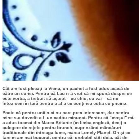
Cât am fost plecați la Viena, un pachet a fost adus acasă de
către un curier. Pentru că Lau n-a vrut să-mi spună despre ce
este vorba, a trebuit să aștept – cu chiu, cu vai – să ne
întoarcem în țară pentru a afla ce conținea cutia cu pricina.
Poate că pentru unii nici nu pare prea interesant, dar pentru
mine s-a dovedit a fi un cadou minunat. Pentru că ”moșul” mi-
a adus tocmai din Marea Britanie (în limba engleză, deci) o
culegere de rețete pentru brunch, cuprinzând mâncăruri
tradiționale din întreaga lume, marca Lonely Planet. Oh și ce
tare m-am mai bucurat, pentru că, probabil știți deja, cât de