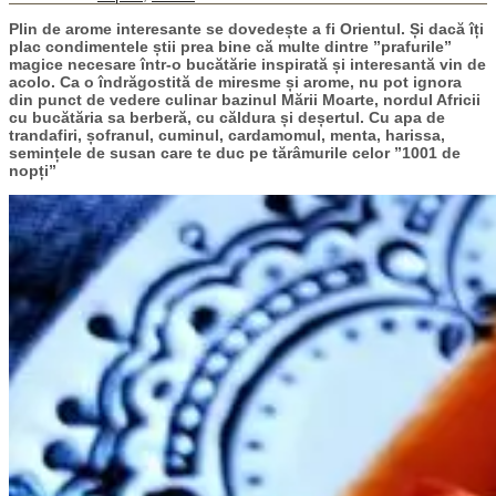
Plin de arome interesante se dovedește a fi Orientul. Și dacă îți
plac condimentele știi prea bine că multe dintre ”prafurile”
magice necesare într-o bucătărie inspirată și interesantă vin de
acolo. Ca o îndrăgostită de miresme și arome, nu pot ignora
din punct de vedere culinar bazinul Mării Moarte, nordul Africii
cu bucătăria sa berberă, cu căldura și deșertul. Cu apa de
trandafiri, șofranul, cuminul, cardamomul, menta, harissa,
semințele de susan care te duc pe tărâmurile celor ”1001 de
nopți”