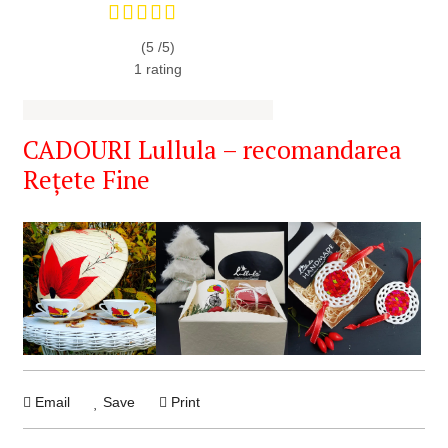
(5 /
5
)
1
rating
CADOURI Lullula – recomandarea
Rețete Fine
Email
Save
Print