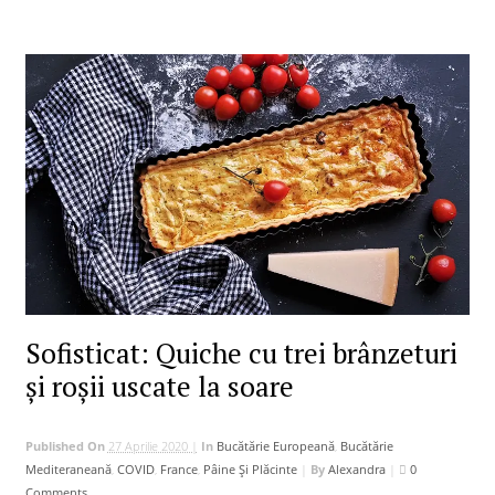
Sofisticat: Quiche cu trei brânzeturi
și roșii uscate la soare
Published On
27 Aprilie 2020 |
In
Bucătărie Europeană
,
Bucătărie
Mediteraneană
,
COVID
,
France
,
Pâine Și Plăcinte
|
By
Alexandra
|
0
Comments