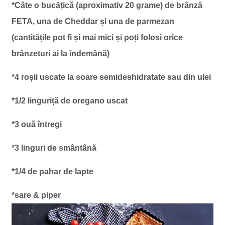
*Câte o bucățică (aproximativ 20 grame) de brânză
FETA, una de Cheddar și una de parmezan
(cantitățile pot fi și mai mici și poți folosi orice
brânzeturi ai la îndemână)
*4 roșii uscate la soare semideshidratate sau din ulei
*1/2 linguriță de oregano uscat
*3 ouă întregi
*3 linguri de smântână
*1/4 de pahar de lapte
*sare & piper