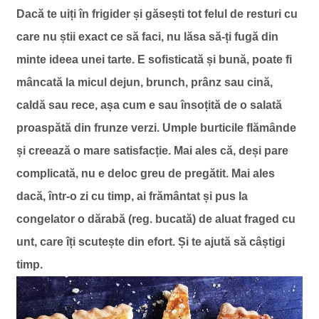
Dacă te uiți în frigider și găsești tot felul de resturi cu
care nu știi exact ce să faci, nu lăsa să-ți fugă din
minte ideea unei tarte. E sofisticată și bună, poate fi
mâncată la micul dejun, brunch, prânz sau cină,
caldă sau rece, așa cum e sau însoțită de o salată
proaspătă din frunze verzi. Umple burticile flămânde
și creează o mare satisfacție. Mai ales că, deși pare
complicată, nu e deloc greu de pregătit. Mai ales
dacă, într-o zi cu timp, ai frământat și pus la
congelator o dărabă (reg. bucată) de aluat fraged cu
unt, care îți scutește din efort. Și te ajută să câștigi
timp.