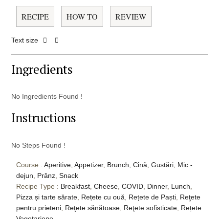
RECIPE
HOW TO
REVIEW
Text size
Ingredients
No Ingredients Found !
Instructions
No Steps Found !
Course :
Aperitive
,
Appetizer
,
Brunch
,
Cină
,
Gustări
,
Mic -
dejun
,
Prânz
,
Snack
Recipe Type :
Breakfast
,
Cheese
,
COVID
,
Dinner
,
Lunch
,
Pizza și tarte sărate
,
Rețete cu ouă
,
Rețete de Paști
,
Reţete
pentru prieteni
,
Reţete sănătoase
,
Reţete sofisticate
,
Rețete
Vegetariene