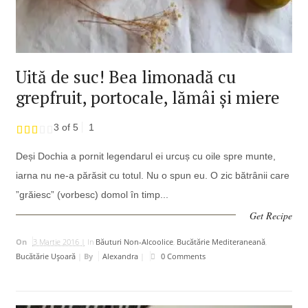
Uită de suc! Bea limonadă cu
grepfruit, portocale, lămâi și miere
3 of 5
1
Deși Dochia a pornit legendarul ei urcuș cu oile spre munte,
iarna nu ne-a părăsit cu totul. Nu o spun eu. O zic bătrânii care
”grăiesc” (vorbesc) domol în timp...
Get Recipe
On
3 Martie 2016 |
In
Băuturi Non-Alcoolice
,
Bucătărie Mediteraneană
,
Bucătărie Uşoară
|
By
Alexandra
|
0 Comments