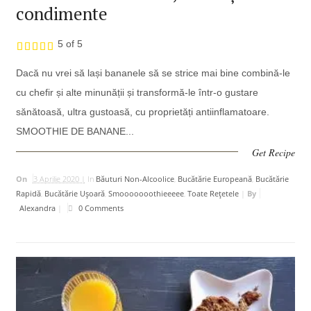
condimente
5 of 5
Dacă nu vrei să lași bananele să se strice mai bine combină-le
cu chefir și alte minunății și transformă-le într-o gustare
sănătoasă, ultra gustoasă, cu proprietăți antiinflamatoare.
SMOOTHIE DE BANANE...
Get Recipe
On
3 Aprilie 2020 |
In
Băuturi Non-Alcoolice
,
Bucătărie Europeană
,
Bucătărie
Rapidă
,
Bucătărie Uşoară
,
Smooooooothieeeee
,
Toate Rețetele
|
By
Alexandra
|
0 Comments