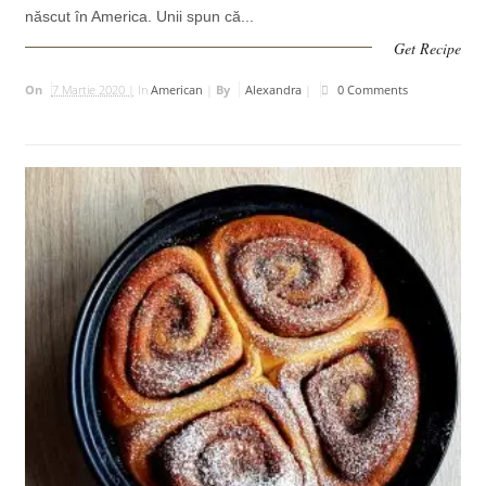
născut în America. Unii spun că...
Get Recipe
On
7 Martie 2020 |
In
American
|
By
Alexandra
|
0 Comments