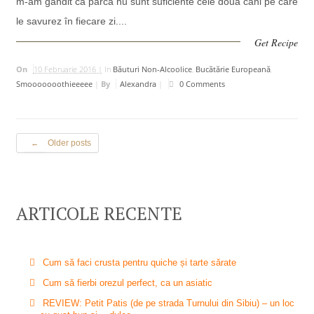
m-am gândit că parcă nu sunt suficiente cele două căni pe care
le savurez în fiecare zi....
Get Recipe
On
10 Februarie 2016 |
In
Băuturi Non-Alcoolice
,
Bucătărie Europeană
,
Smooooooothieeeee
|
By
Alexandra
|
0 Comments
Older posts
←
ARTICOLE RECENTE
Cum să faci crusta pentru quiche și tarte sărate
Cum să fierbi orezul perfect, ca un asiatic
REVIEW: Petit Patis (de pe strada Turnului din Sibiu) – un loc