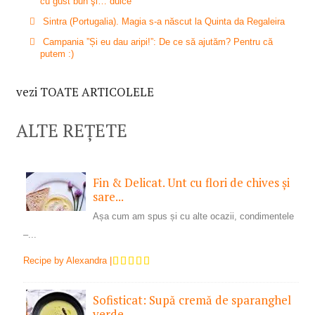
cu gust bun şi… dulce
Sintra (Portugalia). Magia s-a născut la Quinta da Regaleira
Campania ”Și eu dau aripi!”: De ce să ajutăm? Pentru că
putem :)
vezi TOATE ARTICOLELE
ALTE REȚETE
Fin & Delicat. Unt cu flori de chives și
sare...
Așa cum am spus și cu alte ocazii, condimentele
–...
Recipe by
Alexandra
|
Sofisticat: Supă cremă de sparanghel
verde