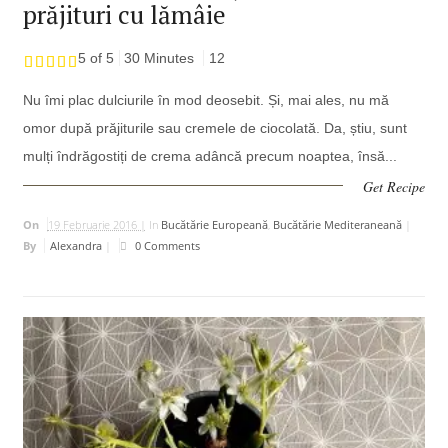
prăjituri cu lămâie
5 of 5
30 Minutes
12
Nu îmi plac dulciurile în mod deosebit. Și, mai ales, nu mă
omor după prăjiturile sau cremele de ciocolată. Da, știu, sunt
mulți îndrăgostiți de crema adâncă precum noaptea, însă...
Get Recipe
On
19 Februarie 2016 |
In
Bucătărie Europeană
,
Bucătărie Mediteraneană
|
By
Alexandra
|
0 Comments