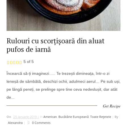
Rulouri cu scorțișoară din aluat
pufos de iarnă
5 of 5
Încearcă să-ți imaginezi….. Te trezești dimineața, într-o zi
leneșă de sâmbătă, deschizi ochii, adulmeci aerul… Pe sub uși,
pe lângă pereți, se prelinge spre tine ceva nedeslușit, dar atât
de...
Get Recipe
On
25 Ianuarie 2019 |
In
American
,
Bucătărie Europeană
,
Toate Rețetele
|
By
Alexandra
|
0 Comments