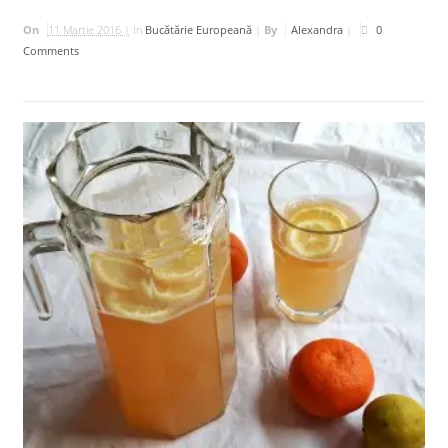
On
11 Martie 2016 |
In
Bucătărie Europeană
|
By
Alexandra
|
0
Comments