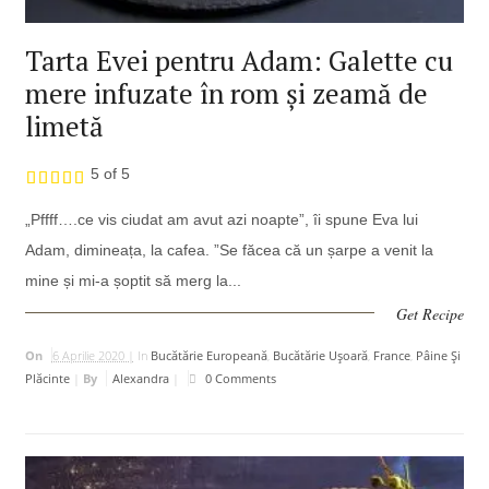
Tarta Evei pentru Adam: Galette cu
mere infuzate în rom și zeamă de
limetă
5 of 5
„Pffff….ce vis ciudat am avut azi noapte”, îi spune Eva lui
Adam, dimineața, la cafea. ”Se făcea că un șarpe a venit la
mine și mi-a șoptit să merg la...
Get Recipe
On
6 Aprilie 2020 |
In
Bucătărie Europeană
,
Bucătărie Uşoară
,
France
,
Pâine Și
Plăcinte
|
By
Alexandra
|
0 Comments