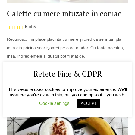
Galette cu mere infuzate în coniac
5 of 5
Recunosc. Îmi place plăcinta cu mere și cred că se întâmplă
asta din pricina scorțișoarei pe care o ador. Cu toate acestea,
însă, ingredientele și gustul pot fi atât de...
Get Recipe
Retete Fine & GDPR
On
3 Aprilie 2016 |
In
Bucătărie Europeană
,
Bucătărie Mediteraneană
|
By
Alexandra
|
0 Comments
This website uses cookies to improve your experience. We'll
assume you're ok with this, but you can opt-out if you wish.
Cookie settings
ACCEPT