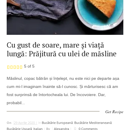
Cu gust de soare, mare și viață
lungă: Prăjitură cu ulei de măsline
5 of 5
Măslinul, copac bătrân și înțelept, nu este nici pe departe așa
cum mi-l imaginam înainte să-l cunosc. Și mărturisesc că am
fost surprinsă de întortocheala lui. De încovoiere. Dar,
probabil...
Get Recipe
On
29 Aprilie 2020 |
In
Bucătărie Europeană
,
Bucătărie Mediteraneană
,
Bucătărie Uşoară
,
Italian
|
By
Alexandra
|
0 Comments