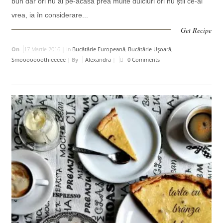
bun dar ori nu ai pe-acasă prea multe dulciuri ori nu știi ce-ai
vrea, ia în considerare...
Get Recipe
On
17 Martie 2016 |
In
Bucătărie Europeană
,
Bucătărie Uşoară
,
Smooooooothieeeee
|
By
Alexandra
|
0 Comments