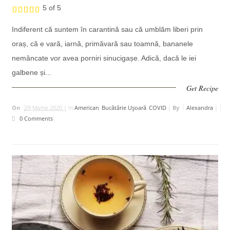
5 of 5
Indiferent că suntem în carantină sau că umblăm liberi prin
oraș, că e vară, iarnă, primăvară sau toamnă, bananele
nemâncate vor avea porniri sinucigașe. Adică, dacă le iei
galbene și...
Get Recipe
On
29 Martie 2020 |
In
American
,
Bucătărie Uşoară
,
COVID
|
By
Alexandra
|
0 Comments