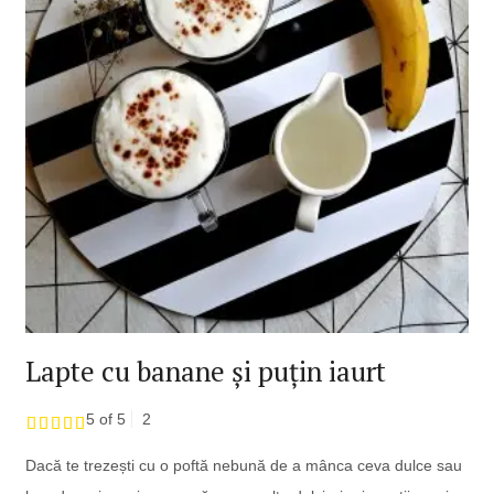
Lapte cu banane și puțin iaurt
5 of 5
2
Dacă te trezești cu o poftă nebună de a mânca ceva dulce sau