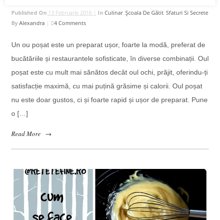
Published On
13 Februarie 2016 |
In
Culinar
,
Școala De Gătit
,
Sfaturi Si Secrete
By
Alexandra
|
4 Comments
Un ou poșat este un preparat ușor, foarte la modă, preferat de
bucătăriile și restaurantele sofisticate, în diverse combinații. Oul
poșat este cu mult mai sănătos decât oul ochi, prăjit, oferindu-ți
satisfacție maximă, cu mai puțină grăsime și calorii. Oul poșat
nu este doar gustos, ci și foarte rapid și ușor de preparat. Pune
o […]
Read More
→