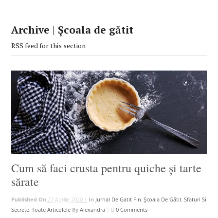
Archive | Școala de gătit
RSS feed for this section
Cum să faci crusta pentru quiche și tarte
sărate
Published On
27 Aprilie 2020 |
In
Jurnal De Gatit Fin
,
Școala De Gătit
,
Sfaturi Si
Secrete
,
Toate Articolele
By
Alexandra
|
0 Comments