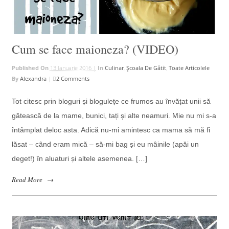
Cum se face maioneza? (VIDEO)
Published On
13 Ianuarie 2016 |
In
Culinar
,
Școala De Gătit
,
Toate Articolele
By
Alexandra
|
2 Comments
Tot citesc prin bloguri și blogulețe ce frumos au învățat unii să
gătească de la mame, bunici, tați și alte neamuri. Mie nu mi s-a
întâmplat deloc asta. Adică nu-mi amintesc ca mama să mă fi
lăsat – când eram mică – să-mi bag și eu mâinile (apăi un
deget!) în aluaturi și altele asemenea. […]
Read More
→