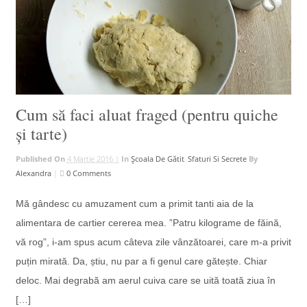
Cum să faci aluat fraged (pentru quiche
și tarte)
Published On
4 Martie 2016 |
In
Școala De Gătit
,
Sfaturi Si Secrete
By
Alexandra
|
0 Comments
Mă gândesc cu amuzament cum a primit tanti aia de la
alimentara de cartier cererea mea. ”Patru kilograme de făină,
vă rog”, i-am spus acum câteva zile vânzătoarei, care m-a privit
puțin mirată. Da, știu, nu par a fi genul care gătește. Chiar
deloc. Mai degrabă am aerul cuiva care se uită toată ziua în
[…]