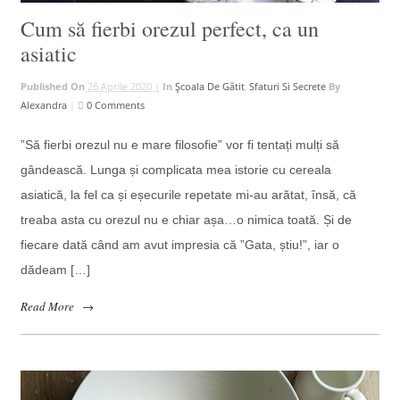
Cum să fierbi orezul perfect, ca un
asiatic
Published On
26 Aprilie 2020 |
In
Școala De Gătit
,
Sfaturi Si Secrete
By
Alexandra
|
0 Comments
”Să fierbi orezul nu e mare filosofie” vor fi tentați mulți să
gândească. Lunga și complicata mea istorie cu cereala
asiatică, la fel ca și eșecurile repetate mi-au arătat, însă, că
treaba asta cu orezul nu e chiar așa…o nimica toată. Și de
fiecare dată când am avut impresia că ”Gata, știu!”, iar o
dădeam […]
Read More
→