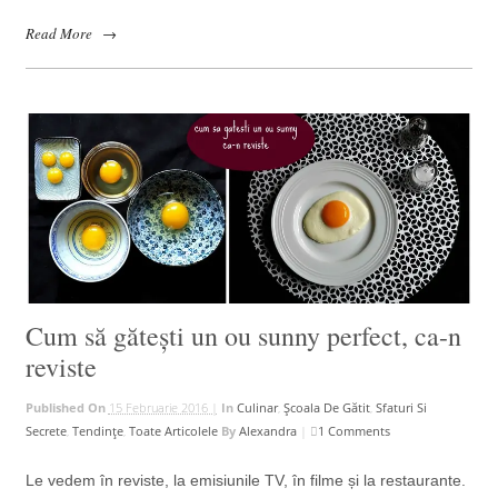
Read More
→
Cum să gătești un ou sunny perfect, ca-n
reviste
Published On
15 Februarie 2016 |
In
Culinar
,
Școala De Gătit
,
Sfaturi Si
Secrete
,
Tendințe
,
Toate Articolele
By
Alexandra
|
1 Comments
Le vedem în reviste, la emisiunile TV, în filme și la restaurante.