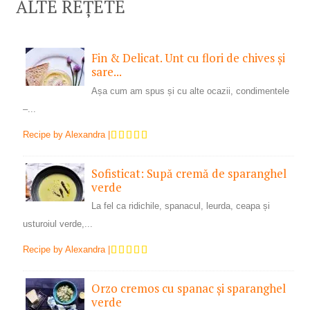
ALTE REȚETE
Fin & Delicat. Unt cu flori de chives și
sare...
Așa cum am spus și cu alte ocazii, condimentele
–...
Recipe by
Alexandra
|
Sofisticat: Supă cremă de sparanghel
verde
La fel ca ridichile, spanacul, leurda, ceapa și
usturoiul verde,...
Recipe by
Alexandra
|
Orzo cremos cu spanac și sparanghel
verde