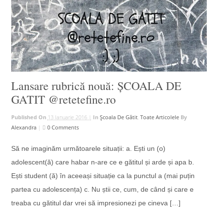
Lansare rubrică nouă: ȘCOALA DE
GATIT @retetefine.ro
Published On
13 Ianuarie 2016 |
In
Școala De Gătit
,
Toate Articolele
By
Alexandra
|
0 Comments
Să ne imaginăm următoarele situații: a. Ești un (o)
adolescent(ă) care habar n-are ce e gătitul și arde și apa b.
Ești student (ă) în aceeași situație ca la punctul a (mai puțin
partea cu adolescența) c. Nu știi ce, cum, de când și care e
treaba cu gătitul dar vrei să impresionezi pe cineva […]