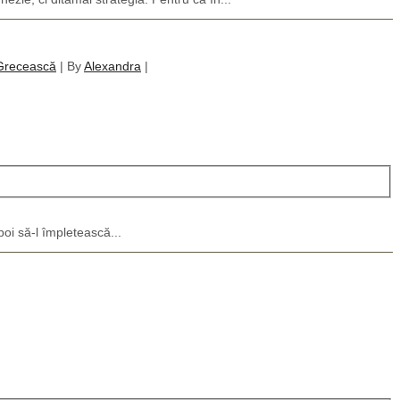
Grecească
|
By
Alexandra
|
oi să-l împletească...