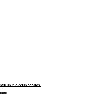
ntru un mic-dejun sănătos.
antă.
moase.