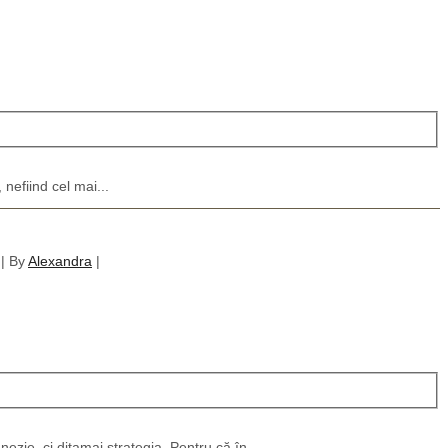
nefiind cel mai...
|
By
Alexandra
|
zie, ci ditamai strategia. Pentru că în...