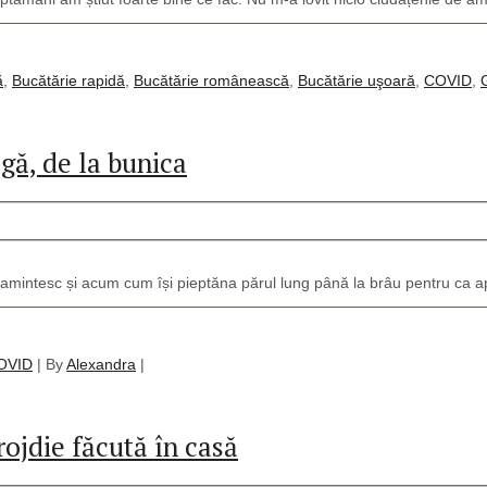
ă
,
Bucătărie rapidă
,
Bucătărie românească
,
Bucătărie uşoară
,
COVID
,
agă, de la bunica
i amintesc și acum cum își pieptăna părul lung până la brâu pentru ca ap
OVID
|
By
Alexandra
|
jdie făcută în casă