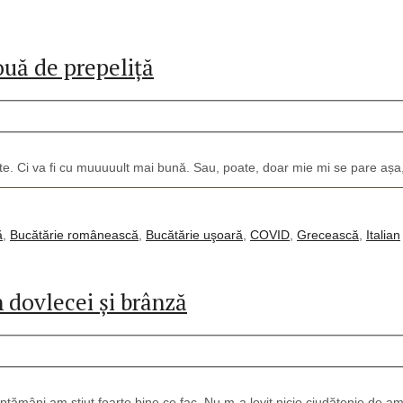
ouă de prepeliță
e. Ci va fi cu muuuuult mai bună. Sau, poate, doar mie mi se pare așa, 
ă
,
Bucătărie românească
,
Bucătărie uşoară
,
COVID
,
Grecească
,
Italian
 dovlecei și brânză
mâni am știut foarte bine ce fac. Nu m-a lovit nicio ciudățenie de amne