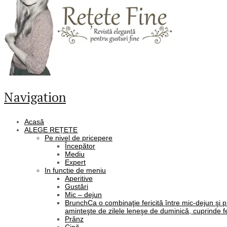
Navigation
Acasă
ALEGE REȚETE
Pe nivel de pricepere
Începător
Mediu
Expert
In functie de meniu
Aperitive
Gustări
Mic – dejun
Brunch
Ca o combinaţie fericită între mic-dejun şi 
aminteşte de zilele leneşe de duminică, cuprinde fe
Prânz