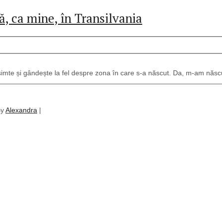
ă, ca mine, în Transilvania
imte și gândește la fel despre zona în care s-a născut. Da, m-am născut a
By
Alexandra
|