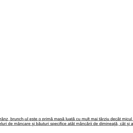
prânz, brunch-ul este o primă masă luată cu mult mai târziu decât micul
luri de mâncare şi băuturi specifice atât mâncării de dimineaţă, cât şi a