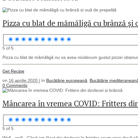
Pizza cu blat de mămăligă cu brânză și 
5 of 5
Pizza cu blat de mămăligă nu va avea nicidecum gustul pizzei obișnuit
Get Recipe
on
16 aprilie 2020 |
In
Bucătărie europeană
,
Bucătărie mediteranean
0 Comments
Mâncarea în vremea COVID: Fritters din
5 of 5
Well…well…Când am lăsat doi dovlecei în frigider acum vreo două săptă