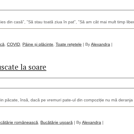
es din casă”, ”Să stau toată ziua în pat”, ”Să am cât mai mult timp liber
scă
,
COVID
,
Pâine și plăcinte
,
Toate rețetele
|
By
Alexandra
|
uscate la soare
in păcate, însă, dacă pe vremuri pate-ul din compoziție nu mă deranja
cătărie românească
,
Bucătărie uşoară
|
By
Alexandra
|