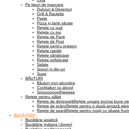
Cină
Pe tipuri de mancare
Dulciuri & Deserturi
Grill & Raclette
Paste
Pizza și tarte sărate
Rețete cu ouă
Rețete cu pui
Rețete de Paști
Rețete de Post
Reţete pentru prieteni
Reţete rapide
Reţete sănătoase
Reţete sofisticate
Salate
Sosuri și dip-uri
Supe
BĂUTURI
Băuturi non-alcoolice
Cocktailuri cu alcool
Smooooooothieeeee
Rețete pentru slăbit
Rețete de dimineață
Rețete ușoare tocmai bune pe
Rețete de prânz
Rețete pentru o după-amiază eleg
Rețete de seară
Rețete pentru nopți cu siluete fru
BUCĂTĂRII
Bucătărie asiatică
Bucătărie Indiana (Jones)