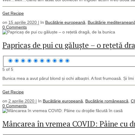
Get Recipe
on
15 aprilie 2020 |
In
Bucătărie europeană
,
Bucătărie mediteranean
0 Comments
Papricaș de pui cu găluște – o rețetă dr
5 of 5
Bunica mea a avut părul blond și ochi albaștri. A fost frumoasă. Și îm
Get Recipe
on
2 aprilie 2020 |
In
Bucătărie europeană
,
Bucătărie românească
,
C
0 Comments
Mâncarea în vremea COVID: Pâine cu dro