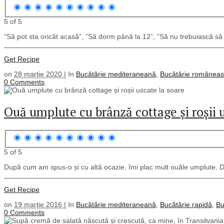
5 of 5
”Să pot sta oricât acasă”, ”Să dorm până la 12”, ”Să nu trebuiască să i
Get Recipe
on
28 martie 2020 |
In
Bucătărie mediteraneană
,
Bucătărie românea
0 Comments
Ouă umplute cu brânză cottage și roșii 
5 of 5
După cum am spus-o și cu altă ocazie, îmi plac mult ouăle umplute. D
Get Recipe
on
19 martie 2016 |
In
Bucătărie mediteraneană
,
Bucătărie rapidă
,
Bu
0 Comments