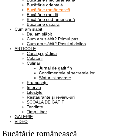
Bucătărie mediteraneană
Bucătărie orientală
Bucătărie românească
Bucătărie rapidă
Bucătărie sud-americană
Bucătărie uşoară
Cum am slăbit
Da, am slăbit
Cum am slăbit? Primul pas
Cum am slăbit? Pasul al doilea
ARTICOLE
Casa și grădina
Călătorii
Culinar
Jurnal de gatit fin
Condimentele și secretele lor
Sfaturi si secrete
Frumusețe
Interviu
Lifestyle
Restaurante și review-uri
ȘCOALA DE GĂTIT
Tendințe
Timp Liber
GALERIE
VIDEO
Bucătărie românească