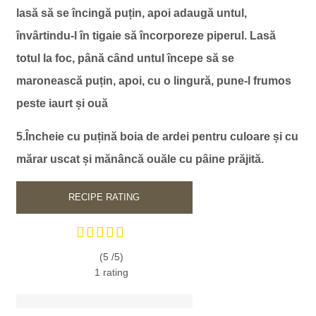
lasă să se încingă puțin, apoi adaugă untul,
învârtindu-l în tigaie să încorporeze piperul. Lasă
totul la foc, până când untul începe să se
maronească puțin, apoi, cu o lingură, pune-l frumos
peste iaurt și ouă
5.Încheie cu puțină boia de ardei pentru culoare și cu
mărar uscat și mănâncă ouăle cu pâine prăjită.
RECIPE RATING
(5 /
5
)
1
rating