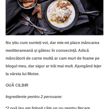
Nu știu cum sunteți voi, dar mie-mi place mâncarea
mediteraneană și gătesc în consecință. Adică
mâncătorii de carne multă ar cam muri de foame pe
blogul meu, dar sigur ar trăi mai mult. Ajungând lejer
la vârsta lui Moise.
OUĂ CILBIR
Ingrediente pentru 2 persoane:
*2 ouă (eu am folosit câte un ou pentru fiecare