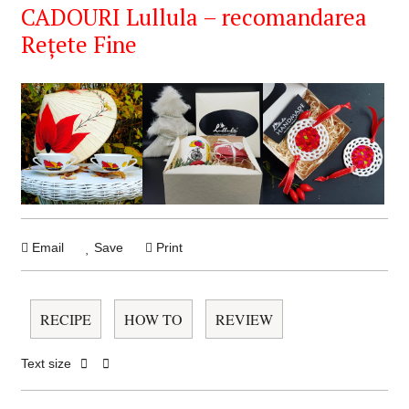
CADOURI Lullula – recomandarea
Rețete Fine
Email
Save
Print
RECIPE
HOW TO
REVIEW
Text size