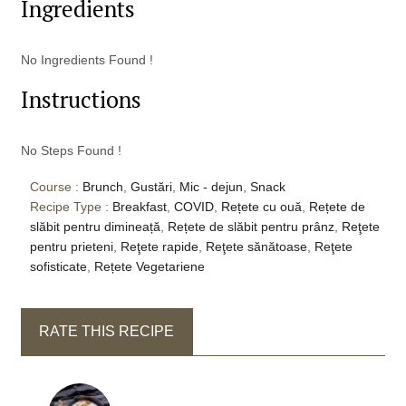
Ingredients
No Ingredients Found !
Instructions
No Steps Found !
Course :
Brunch
,
Gustări
,
Mic - dejun
,
Snack
Recipe Type :
Breakfast
,
COVID
,
Rețete cu ouă
,
Rețete de
slăbit pentru dimineață
,
Rețete de slăbit pentru prânz
,
Reţete
pentru prieteni
,
Reţete rapide
,
Reţete sănătoase
,
Reţete
sofisticate
,
Rețete Vegetariene
RATE THIS RECIPE