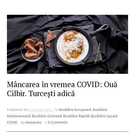
Mâncarea în vremea COVID: Ouă
Cilbir. Turcești adică
Published On
24 Aprilie 2020 |
In
Bucătărie Europeană
,
Bucătărie
Mediteraneană
,
Bucătărie Orientală
,
Bucătărie Rapidă
,
Bucătărie Uşoară
,
COVID
|
By
Alexandra
|
0 Comments