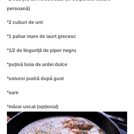
persoană)
*2 cuburi de unt
*1 pahar mare de iaurt grecesc
*1/2 de linguriță de piper negru
*puțină boia de ardei dulce
*usturoi pudră după gust
*sare
*mărar uscat (opțional)