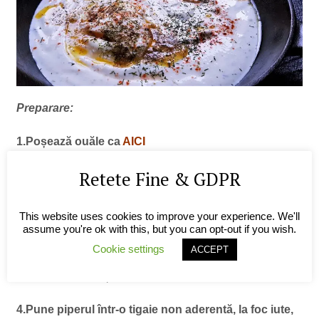
Preparare:
1.Poșează ouăle ca
AICI
Retete Fine & GDPR
2.După ce s-au poșat ouăle, amestecă într-un bol
iaurtul cu usturoiul pudră și cu sarea, după gust,
This website uses cookies to improve your experience. We'll
apoi pune iaurtul condimentat în vasul în care vei
assume you're ok with this, but you can opt-out if you wish.
servi
Cookie settings
ACCEPT
3.Pune ouăle poșate în iaurt
4.Pune piperul într-o tigaie non aderentă, la foc iute,