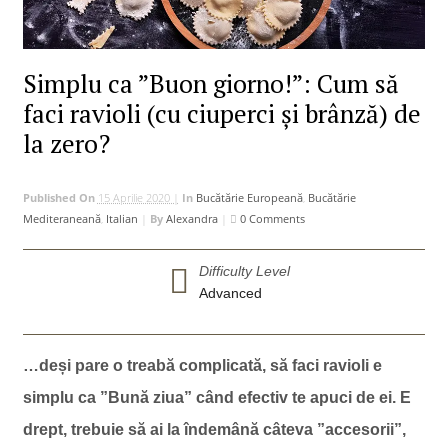
Simplu ca ”Buon giorno!”: Cum să
faci ravioli (cu ciuperci și brânză) de
la zero?
Published On
15 Aprilie 2020 |
In
Bucătărie Europeană
,
Bucătărie
Mediteraneană
,
Italian
|
By
Alexandra
|
0 Comments
Difficulty Level
Advanced
…deși pare o treabă complicată, să faci ravioli e
simplu ca ”Bună ziua” când efectiv te apuci de ei. E
drept, trebuie să ai la îndemână câteva ”accesorii”,