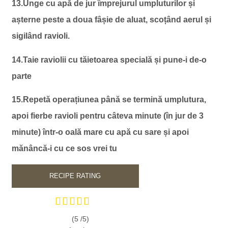
13.Unge cu apă de jur împrejurul umpluturilor și
așterne peste a doua fâșie de aluat, scoțând aerul și
sigilând ravioli.
14.Taie raviolii cu tăietoarea specială și pune-i de-o
parte
15.Repetă operațiunea până se termină umplutura,
apoi fierbe ravioli pentru câteva minute (în jur de 3
minute) într-o oală mare cu apă cu sare și apoi
mănâncă-i cu ce sos vrei tu
RECIPE RATING
(5 /
5
)