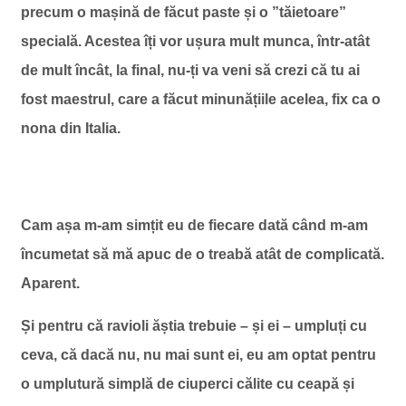
precum o mașină de făcut paste și o ”tăietoare”
specială. Acestea îți vor ușura mult munca, într-atât
de mult încât, la final, nu-ți va veni să crezi că tu ai
fost maestrul, care a făcut minunățiile acelea, fix ca o
nona din Italia.
Cam așa m-am simțit eu de fiecare dată când m-am
încumetat să mă apuc de o treabă atât de complicată.
Aparent.
Și pentru că ravioli ăștia trebuie – și ei – umpluți cu
ceva, că dacă nu, nu mai sunt ei, eu am optat pentru
o umplutură simplă de ciuperci călite cu ceapă și