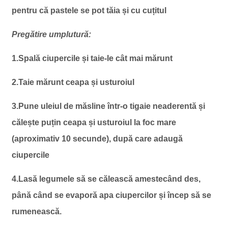
pentru că pastele se pot tăia și cu cuțitul
Pregătire umplutură:
1.Spală ciupercile și taie-le cât mai mărunt
2.Taie mărunt ceapa și usturoiul
3.Pune uleiul de măsline într-o tigaie neaderentă și
călește puțin ceapa și usturoiul la foc mare
(aproximativ 10 secunde), după care adaugă
ciupercile
4.Lasă legumele să se călească amestecând des,
până când se evaporă apa ciupercilor și încep să se
rumenească.