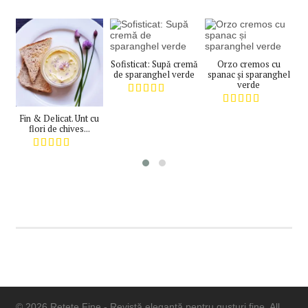
Sofisticat: Supă cremă
Orzo cremos cu
de sparanghel verde
spanac și sparanghel
verde
m
Fin & Delicat. Unt cu
flori de chives...
© 2026 Rețete Fine - Revistă elegantă pentru gusturi fine. All