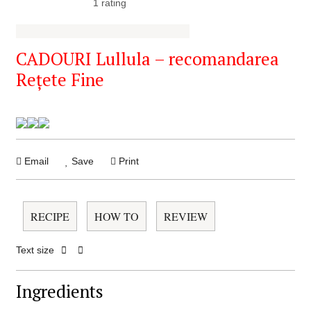
1
rating
CADOURI Lullula – recomandarea
Rețete Fine
Email
Save
Print
RECIPE
HOW TO
REVIEW
Text size
Ingredients