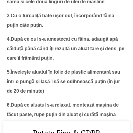
sarea și cele două linguri de ulei de măsline
3.Cu o furculiță bate ușor oul, încorporând făina
puțin câte puțin.
4.După ce oul s-a amestecat cu făina, adaugă apă
călduță până când îți rezultă un aluat tare și dens, pe
care îl frămânți puțin.
5.Învelește aluatul în folie de plastic alimentară sau
într-o pungă și lasă-l să se odihnească puțin (în jur
de 20 de minute)
6.După ce aluatul s-a relaxat, montează mașina de
făcut paste, rupe puțin din aluat și curăță mașina
trecând aluatul prin cei doi tamburi, ca și cum ai face
Retete Fine & GDPR