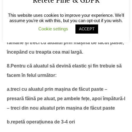
paste, apoi aruncă aluatul (facem această operațiune
întrucât mașina de făcut paste nu se spală, ca să nu
This website uses cookies to improve your experience. We'll
ruginească mecanismul și componentele)
assume you're ok with this, but you can opt-out if you wish.
Cookie settings
ACCEPT
7.Rupe un sfert din bila de aluat, lasând în pungă ce
rămâne și treci cu aluatul prin mașina de făcut paste,
începând cu treapta cea mai largă.
8.Pentru că aluatul să devină elastic și fin trebuie să
facem în felul următor:
a.treci cu aluatul prin mașina de făcut paste –
presară făină pe aluat, pe ambele fețe, apoi împătură-l
– treci din nou aluatul prin mașina de făcut paste
b.repetă operațiunea de 3-4 ori