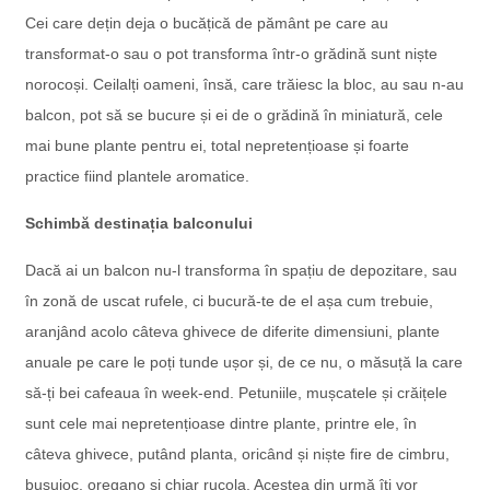
Cei care dețin deja o bucățică de pământ pe care au
transformat-o sau o pot transforma într-o grădină sunt niște
norocoși. Ceilalți oameni, însă, care trăiesc la bloc, au sau n-au
balcon, pot să se bucure și ei de o grădină în miniatură, cele
mai bune plante pentru ei, total nepretențioase și foarte
practice fiind plantele aromatice.
Schimbă destinația balconului
Dacă ai un balcon nu-l transforma în spațiu de depozitare, sau
în zonă de uscat rufele, ci bucură-te de el așa cum trebuie,
aranjând acolo câteva ghivece de diferite dimensiuni, plante
anuale pe care le poți tunde ușor și, de ce nu, o măsuță la care
să-ți bei cafeaua în week-end. Petuniile, mușcatele și crăițele
sunt cele mai nepretențioase dintre plante, printre ele, în
câteva ghivece, putând planta, oricând și niște fire de cimbru,
busuioc, oregano și chiar rucola. Acestea din urmă îți vor