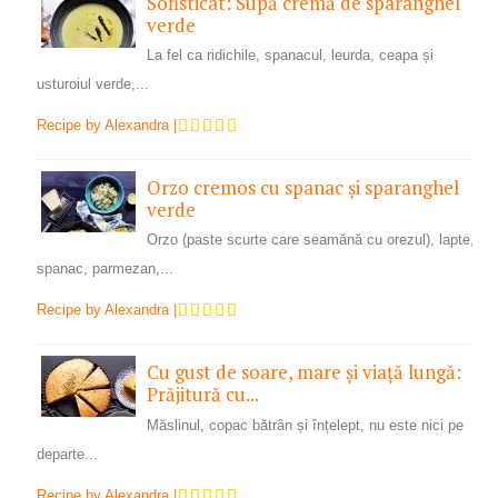
Sofisticat: Supă cremă de sparanghel
verde
La fel ca ridichile, spanacul, leurda, ceapa și
usturoiul verde,...
Recipe by
Alexandra
|
Orzo cremos cu spanac și sparanghel
verde
Orzo (paste scurte care seamănă cu orezul), lapte,
spanac, parmezan,...
Recipe by
Alexandra
|
Cu gust de soare, mare și viață lungă:
Prăjitură cu...
Măslinul, copac bătrân și înțelept, nu este nici pe
departe...
Recipe by
Alexandra
|