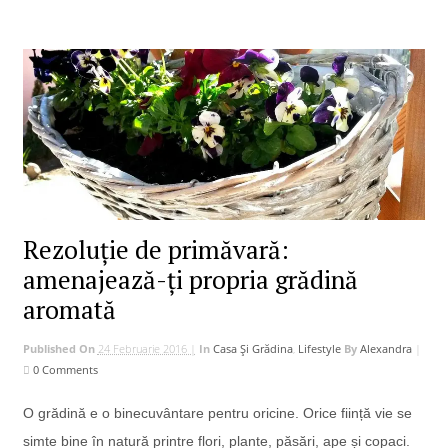
Rezoluție de primăvară:
amenajează-ți propria grădină
aromată
Published On
24 Februarie 2016 |
In
Casa Și Grădina
,
Lifestyle
By
Alexandra
|
0 Comments
O grădină e o binecuvântare pentru oricine. Orice ființă vie se
simte bine în natură printre flori, plante, păsări, ape și copaci.