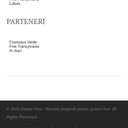
Lullula
PARTENERI
Frumoasa Verde
Fine Transylvania
Ai draci
© 2026 Rețete Fine - Revistă elegantă pentru gusturi fine. All
Rights Reserved.