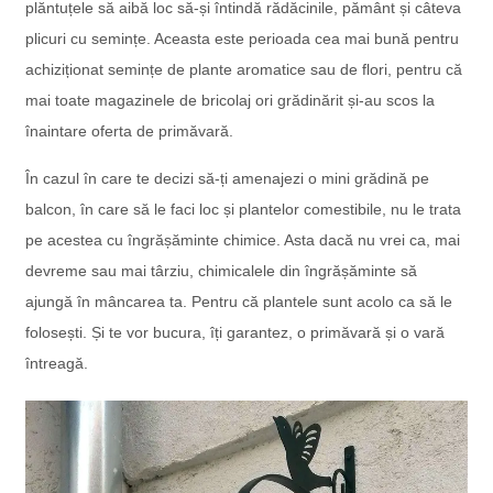
plăntuțele să aibă loc să-și întindă rădăcinile, pământ și câteva
plicuri cu semințe. Aceasta este perioada cea mai bună pentru
achiziționat semințe de plante aromatice sau de flori, pentru că
mai toate magazinele de bricolaj ori grădinărit și-au scos la
înaintare oferta de primăvară.
În cazul în care te decizi să-ți amenajezi o mini grădină pe
balcon, în care să le faci loc și plantelor comestibile, nu le trata
pe acestea cu îngrășăminte chimice. Asta dacă nu vrei ca, mai
devreme sau mai târziu, chimicalele din îngrășăminte să
ajungă în mâncarea ta. Pentru că plantele sunt acolo ca să le
folosești. Și te vor bucura, îți garantez, o primăvară și o vară
întreagă.