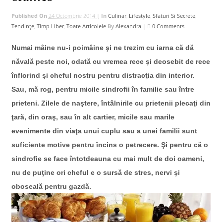
Published On
24 Octombrie 2014 |
In
Culinar
,
Lifestyle
,
Sfaturi Si Secrete
,
Tendințe
,
Timp Liber
,
Toate Articolele
By
Alexandra
|
0 Comments
Numai mâine nu-i poimâine şi ne trezim cu iarna că dă
năvală peste noi, odată cu vremea rece şi deosebit de rece
înflorind şi cheful nostru pentru distracţia din interior.
Sau, mă rog, pentru micile sindrofii în familie sau între
prieteni. Zilele de naştere, întâlnirile cu prietenii plecaţi din
ţară, din oraş, sau în alt cartier, micile sau marile
evenimente din viaţa unui cuplu sau a unei familii sunt
suficiente motive pentru încins o petrecere. Şi pentru că o
sindrofie se face întotdeauna cu mai mult de doi oameni,
nu de puţine ori cheful e o sursă de stres, nervi şi
oboseală pentru gazdă.