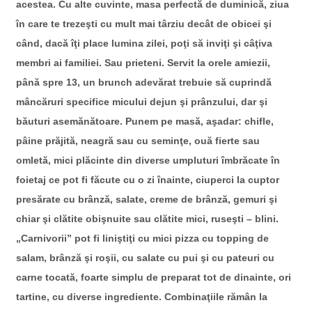
acestea. Cu alte cuvinte, masa perfectă de duminică, ziua
în care te trezeşti cu mult mai târziu decât de obicei şi
când, dacă îţi place lumina zilei, poţi să inviţi şi câţiva
membri ai familiei. Sau prieteni. Servit la orele amiezii,
până spre 13, un brunch adevărat trebuie să cuprindă
mâncăruri specifice micului dejun şi prânzului, dar şi
băuturi asemănătoare. Punem pe masă, aşadar: chifle,
pâine prăjită, neagră sau cu seminţe, ouă fierte sau
omletă, mici plăcinte din diverse umpluturi îmbrăcate în
foietaj ce pot fi făcute cu o zi înainte, ciuperci la cuptor
presărate cu brânză, salate, creme de brânză, gemuri şi
chiar şi clătite obişnuite sau clătite mici, ruseşti – blini.
„Carnivorii” pot fi liniştiţi cu mici pizza cu topping de
salam, brânză şi roşii, cu salate cu pui şi cu pateuri cu
carne tocată, foarte simplu de preparat tot de dinainte, ori
tartine, cu diverse ingrediente. Combinaţiile rămân la