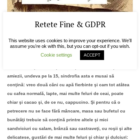
Retete Fine & GDPR
foto credit:
lewis carroll
*PETRECERE CU CEAI ŞI CAFEA
– tot o petrecere de zi,
This website uses cookies to improve your experience. We'll
fără mari pretenţii, dar cu un efect uriaş, destinată şi
assume you're ok with this, but you can opt-out if you wish.
recomandată celor care vor să impresioneze cu adevărat,
Cookie settings
ACCEPT
este cea care are două ingrediente principale: ceai şi
cafea. Desfăşurată în special la primele ore ale după
amiezii, undeva pe la 15, sindrofia asta e musai să
conţină: vreo două căni cu apă fierbinte şi cam tot atâtea
cu cafea normală, lapte, mai multe feluri de ceai, poate
chiar şi cacao şi, de ce nu, cappucino. Şi pentru că o
petrecere nu se face fără mâncare, masa sau bufetul cu
bunătăţi trebuie să conţină printre altele şi mici
sandviciuri cu salam, brânză sau castraveţi, cu roşii şi alte
delicatese, gustări de mai multe feluri şi chiar şi dulciuri: