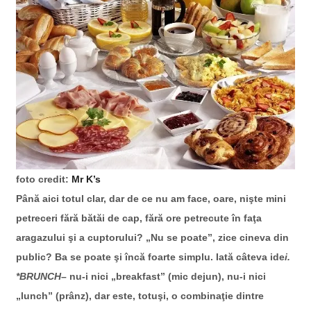
foto credit:
Mr K’s
Până aici totul clar, dar de ce nu am face, oare, nişte mini
petreceri fără bătăi de cap, fără ore petrecute în faţa
aragazului şi a cuptorului? „Nu se poate”, zice cineva din
public? Ba se poate şi încă foarte simplu. Iată câteva ide
i.
*BRUNCH
– nu-i nici „breakfast” (mic dejun), nu-i nici
„lunch” (prânz), dar este, totuşi, o combinaţie dintre