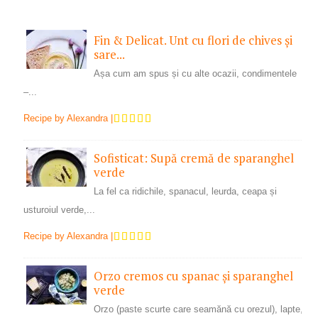
Fin & Delicat. Unt cu flori de chives și
sare...
Așa cum am spus și cu alte ocazii, condimentele
–...
Recipe by
Alexandra
|
Sofisticat: Supă cremă de sparanghel
verde
La fel ca ridichile, spanacul, leurda, ceapa și
usturoiul verde,...
Recipe by
Alexandra
|
Orzo cremos cu spanac și sparanghel
verde
Orzo (paste scurte care seamănă cu orezul), lapte,