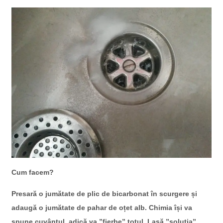
Cum facem?
Presară o jumătate de plic de bicarbonat în scurgere și
adaugă o jumătate de pahar de oțet alb. Chimia își va
spune cuvântul, adică va ”fierbe” totul. Lasă ”soluția”