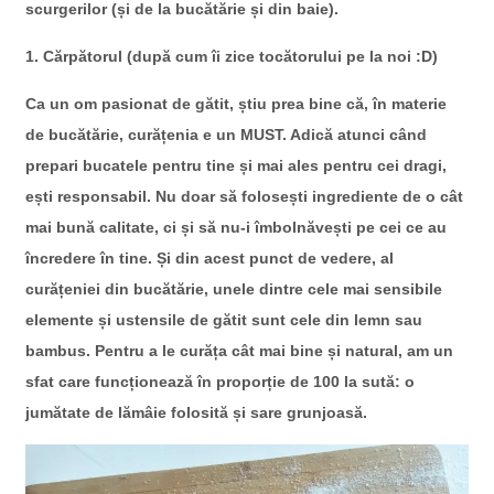
scurgerilor (și de la bucătărie și din baie).
1. Cărpătorul (după cum îi zice tocătorului pe la noi :D)
Ca un om pasionat de gătit, știu prea bine că, în materie
de bucătărie, curățenia e un MUST. Adică atunci când
prepari bucatele pentru tine și mai ales pentru cei dragi,
ești responsabil. Nu doar să folosești ingrediente de o cât
mai bună calitate, ci și să nu-i îmbolnăvești pe cei ce au
încredere în tine. Și din acest punct de vedere, al
curățeniei din bucătărie, unele dintre cele mai sensibile
elemente și ustensile de gătit sunt cele din lemn sau
bambus. Pentru a le curăța cât mai bine și natural, am un
sfat care funcționează în proporție de 100 la sută: o
jumătate de lămâie folosită și sare grunjoasă.