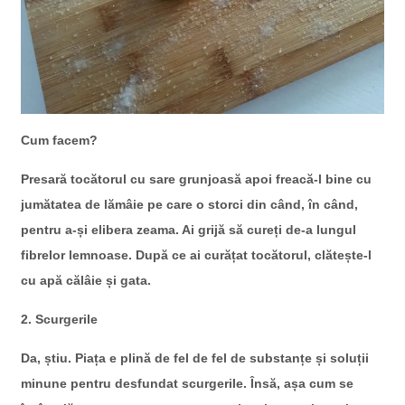
Cum facem?
Presară tocătorul cu sare grunjoasă apoi freacă-l bine cu
jumătatea de lămâie pe care o storci din când, în când,
pentru a-și elibera zeama. Ai grijă să cureți de-a lungul
fibrelor lemnoase. După ce ai curățat tocătorul, clătește-l
cu apă călâie și gata.
2. Scurgerile
Da, știu. Piața e plină de fel de fel de substanțe și soluții
minune pentru desfundat scurgerile. Însă, așa cum se