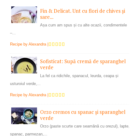
Fin & Delicat. Unt cu flori de chives și
sare...
Așa cum am spus și cu alte ocazii, condimentele
–...
Recipe by
Alexandra
|
Sofisticat: Supă cremă de sparanghel
verde
La fel ca ridichile, spanacul, leurda, ceapa și
usturoiul verde,...
Recipe by
Alexandra
|
Orzo cremos cu spanac și sparanghel
verde
Orzo (paste scurte care seamănă cu orezul), lapte,
spanac, parmezan,...