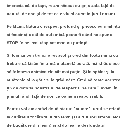
impresia că, de fapt, m-am născut cu grija asta față de
natură, de ape și de tot ce e viu și curat în jurul nostru.
Pe Mama Natură o respect profund și privesc cu umilință
și fascinație cât de puternică poate fi când ne spune
STOP, în cel mai răspicat mod cu putință.
Și tocmai pen tru că o respect și cred din toată inima că
trebuie să lăsăm în urmă o planetă curată, mă străduiesc
să folosesc chimicalele cât mai puțin. Și la spălat și la
curățenie și la gătit și la grădinărit. Cred că toate acestea
țin de datoria noastră și de respectul pe care îl avem, în
primul rând, față de noi, ca oameni responsabili.
Pentru voi am astăzi două sfaturi ”curate”: unul se referă
la curățatul tocătorului din lemn (și a tuturor ustensilelor
de bucătărie din lemn) și al doilea, la desfundatul