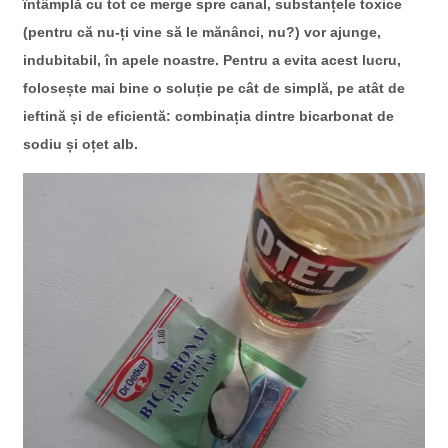
întâmplă cu tot ce merge spre canal, substanțele toxice
(pentru că nu-ți vine să le mănânci, nu?) vor ajunge,
indubitabil, în apele noastre. Pentru a evita acest lucru,
folosește mai bine o soluție pe cât de simplă, pe atât de
ieftină și de eficientă: combinația dintre bicarbonat de
sodiu și oțet alb.