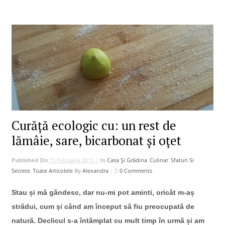
Curăță ecologic cu: un rest de
lămâie, sare, bicarbonat și oțet
Published On
15 Februarie 2015 |
In
Casa Și Grădina
,
Culinar
,
Sfaturi Si
Secrete
,
Toate Articolele
By
Alexandra
|
0 Comments
Stau și mă gândesc, dar nu-mi pot aminti, oricât m-aș
strădui, cum și când am început să fiu preocupată de
natură. Declicul s-a întâmplat cu mult timp în urmă și am