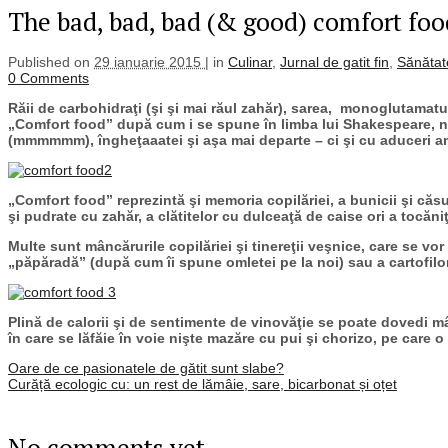
The bad, bad, bad (& good) comfort foo
Published on
29 ianuarie 2015 |
in
Culinar
,
Jurnal de gatit fin
,
Sănătat
0 Comments
Răii de carbohidraţi (şi şi mai răul zahăr), sarea, monoglutamat
„Comfort food” după cum i se spune în limba lui Shakespeare, nu 
(mmmmmm), îngheţaaatei şi aşa mai departe – ci şi cu aduceri a
„Comfort food” reprezintă şi memoria copilăriei, a bunicii şi căsuţe
şi pudrate cu zahăr, a clătitelor cu dulceaţă de caise ori a tocăni
Multe sunt mâncărurile copilăriei şi tinereţii veşnice, care se vo
„păpăradă” (după cum îi spune omletei pe la noi) sau a cartofilor 
Plină de calorii şi de sentimente de vinovăţie se poate dovedi mâ
în care se lăfăie în voie nişte mazăre cu pui şi chorizo, pe care o
Oare de ce pasionatele de gătit sunt slabe?
Curăță ecologic cu: un rest de lămâie, sare, bicarbonat și oțet
No comments yet.