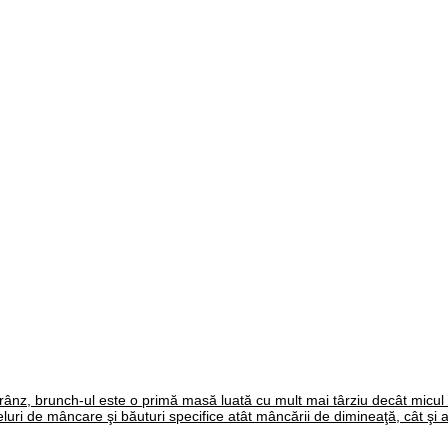
prânz, brunch-ul este o primă masă luată cu mult mai târziu decât micul
luri de mâncare şi băuturi specifice atât mâncării de dimineaţă, cât şi a