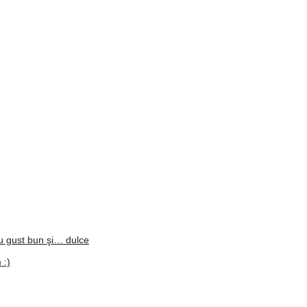
cu gust bun şi… dulce
 :)