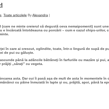
d
e
,
Toate articolele
By
Alexandra
|
ul (care ne minte creierul că degustă ceva nemaipomenit) sunt unel
e încărcată întotdeauna cu porcării – cum e cazul chips-urilor, c
minte.
i în care ai crescut, oglindite, toate, într-o lingură de supă de pui
ţei de pui cu găluşte.
r ascunde până la adâncile bătrâneţi în farfuriile cu mazăre şi pui,
prăjiţi „săraţi” cu vegeta.
ncarea asta. Dar cui îi pasă aşa de mult de asta în momentele în ca
 mănânci cu pâine înmuiată în lapte şi ou, prăjită, apoi, până la ep