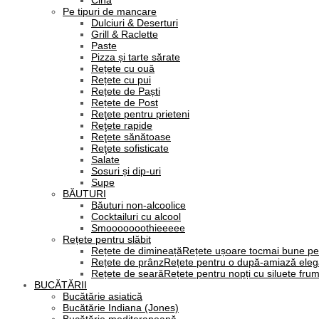
Cină
Pe tipuri de mancare
Dulciuri & Deserturi
Grill & Raclette
Paste
Pizza și tarte sărate
Rețete cu ouă
Rețete cu pui
Rețete de Paști
Rețete de Post
Reţete pentru prieteni
Reţete rapide
Reţete sănătoase
Reţete sofisticate
Salate
Sosuri și dip-uri
Supe
BĂUTURI
Băuturi non-alcoolice
Cocktailuri cu alcool
Smooooooothieeeee
Rețete pentru slăbit
Rețete de dimineață
Rețete ușoare tocmai bune pe
Rețete de prânz
Rețete pentru o după-amiază eleg
Rețete de seară
Rețete pentru nopți cu siluete fru
BUCĂTĂRII
Bucătărie asiatică
Bucătărie Indiana (Jones)