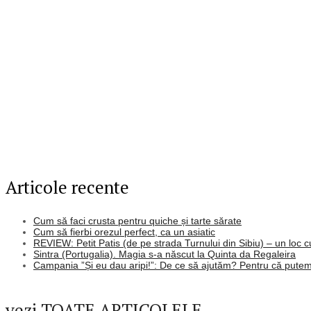
Articole recente
Cum să faci crusta pentru quiche și tarte sărate
Cum să fierbi orezul perfect, ca un asiatic
REVIEW: Petit Patis (de pe strada Turnului din Sibiu) – un loc 
Sintra (Portugalia). Magia s-a născut la Quinta da Regaleira
Campania ”Și eu dau aripi!”: De ce să ajutăm? Pentru că putem
vezi TOATE ARTICOLELE