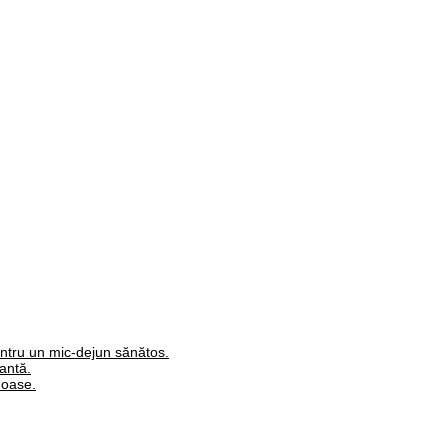
ntru un mic-dejun sănătos.
antă.
moase.