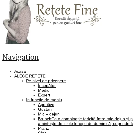
Navigation
Acasă
ALEGE REȚETE
Pe nivel de pricepere
Începător
Mediu
Expert
In functie de meniu
Aperitive
Gustări
Mic – dejun
Brunch
Ca o combinaţie fericită între mic-dejun şi 
aminteşte de zilele leneşe de duminică, cuprinde fe
Prânz