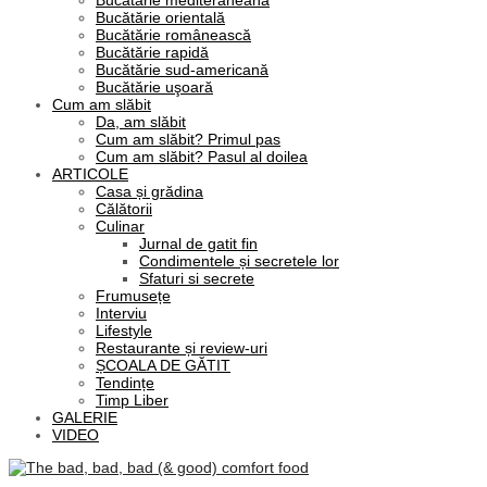
Bucătărie mediteraneană
Bucătărie orientală
Bucătărie românească
Bucătărie rapidă
Bucătărie sud-americană
Bucătărie uşoară
Cum am slăbit
Da, am slăbit
Cum am slăbit? Primul pas
Cum am slăbit? Pasul al doilea
ARTICOLE
Casa și grădina
Călătorii
Culinar
Jurnal de gatit fin
Condimentele și secretele lor
Sfaturi si secrete
Frumusețe
Interviu
Lifestyle
Restaurante și review-uri
ȘCOALA DE GĂTIT
Tendințe
Timp Liber
GALERIE
VIDEO