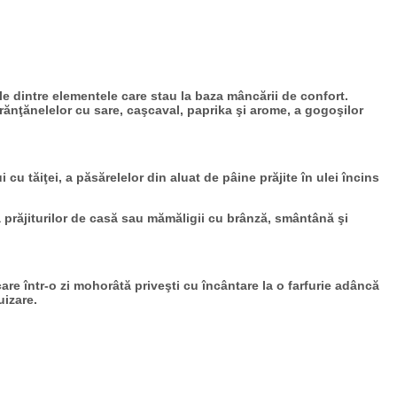
e dintre elementele care stau la baza mâncării de confort.
rănţănelelor cu sare, caşcaval, paprika şi arome, a gogoşilor
 cu tăiţei, a păsărelelor din aluat de pâine prăjite în ulei încins
 a prăjiturilor de casă sau mămăligii cu brânză, smântână şi
re într-o zi mohorâtă priveşti cu încântare la o farfurie adâncă
uizare.