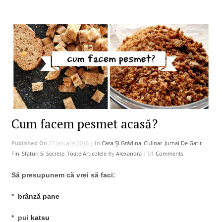
Cum facem pesmet acasă?
Published On
23 Ianuarie 2016 |
In
Casa Și Grădina
,
Culinar
,
Jurnal De Gatit
Fin
,
Sfaturi Si Secrete
,
Toate Articolele
By
Alexandra
|
1 Comments
Să presupunem că vrei să faci:
*
brânză pane
* pui
katsu