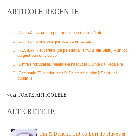
ARTICOLE RECENTE
Cum să faci crusta pentru quiche și tarte sărate
Cum să fierbi orezul perfect, ca un asiatic
REVIEW: Petit Patis (de pe strada Turnului din Sibiu) – un loc
cu gust bun şi… dulce
Sintra (Portugalia). Magia s-a născut la Quinta da Regaleira
Campania ”Și eu dau aripi!”: De ce să ajutăm? Pentru că
putem :)
vezi TOATE ARTICOLELE
ALTE REȚETE
Fin & Delicat. Unt cu flori de chives și