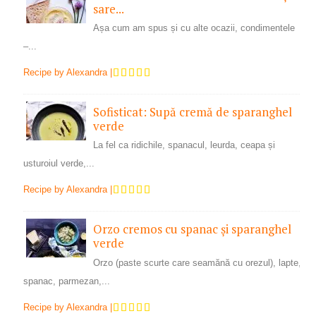
sare...
Așa cum am spus și cu alte ocazii, condimentele
–...
Recipe by
Alexandra
|
Sofisticat: Supă cremă de sparanghel
verde
La fel ca ridichile, spanacul, leurda, ceapa și
usturoiul verde,...
Recipe by
Alexandra
|
Orzo cremos cu spanac și sparanghel
verde
Orzo (paste scurte care seamănă cu orezul), lapte,
spanac, parmezan,...
Recipe by
Alexandra
|