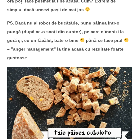
oră poți face pesmet la tine acasă. Cum? Extrem de
simplu, dacă urmezi pașii de mai jos
PS. Dacă nu ai robot de bucătărie, pune pâinea într-o
pungă (după ce-o scoți din cuptor), pe care o închizi la
gură și, cu un făcăleț, bate-o bine
până se face praf
– ”anger management” la tine acasă cu rezultate foarte
gustoase