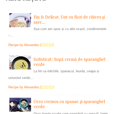
Fin & Delicat. Unt cu flori de chives și
sare...
Așa cum am spus și cu alte ocazii, condimentele
–...
Recipe by
Alexandra
|
Sofisticat: Supă cremă de sparanghel
verde
La fel ca ridichile, spanacul, leurda, ceapa și
usturoiul verde,...
Recipe by
Alexandra
|
Orzo cremos cu spanac și sparanghel
verde
Orzo (paste scurte care seamănă cu orezul), lapte,