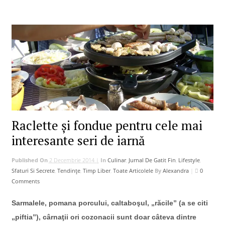
Raclette şi fondue pentru cele mai
interesante seri de iarnă
Published On
2 Decembrie 2014 |
In
Culinar
,
Jurnal De Gatit Fin
,
Lifestyle
,
Sfaturi Si Secrete
,
Tendințe
,
Timp Liber
,
Toate Articolele
By
Alexandra
|
0
Comments
Sarmalele, pomana porcului, caltaboşul, „răcile” (a se citi
„piftia”), cârnaţii ori cozonacii sunt doar câteva dintre