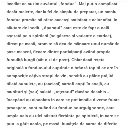
imediat ce auzim cuvântul „fondue”. Mai puţin complicat
decât raclette, dar la fel de simplu de preparat, un meniu
fondue promite să ofere aceeaşi satisfacţie celor aflaţi în
căutare de inedit. „Aparatul” care este de fapt o oală
aşezată pe o spirtieră (se găsesc şi variante electrice),
direct pe masă, promite să dea de mâncare unui număr de
şase meseni, fiecare dintre participanţi având propria
furculiţă lungă (cât o zi de post). Chiar dacă reţeta
originală a fondue-ului cuprinde o brânză topită ce are în
compoziţie câţiva stropi de vin, servită cu pâine prăjită
tăiată cubuleţe, cu (aceiaşi) cartofi copţi în coajă, cu
murături şi (sau) salată, „reţetarul” rămâne deschis –
începând cu ciocolata în care se pot îmbăia diverse fructe
proaspete, continuând cu fondue bourguignonne, care
umple oala cu ulei păstrat fierbinte pe spirtieră, în care se
pun la gătit acolo, pe masă, bucăţele de carne de diferite