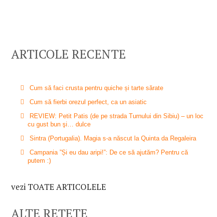
ARTICOLE RECENTE
Cum să faci crusta pentru quiche și tarte sărate
Cum să fierbi orezul perfect, ca un asiatic
REVIEW: Petit Patis (de pe strada Turnului din Sibiu) – un loc
cu gust bun şi… dulce
Sintra (Portugalia). Magia s-a născut la Quinta da Regaleira
Campania ”Și eu dau aripi!”: De ce să ajutăm? Pentru că
putem :)
vezi TOATE ARTICOLELE
ALTE REȚETE