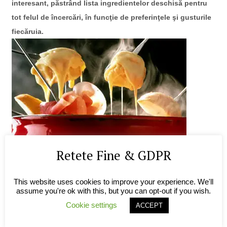
interesant, păstrând lista ingredientelor deschisă pentru
tot felul de încercări, în funcţie de preferinţele şi gusturile
fiecăruia.
Retete Fine & GDPR
credit foto:
La Fondue
This website uses cookies to improve your experience. We'll
assume you're ok with this, but you can opt-out if you wish.
*oala de fondue pentru o cină uşoară
– pentru că este tot
Cookie settings
o „moştenire” elveţiană, cina fondue nu e fondue fără
ACCEPT
brânză. De fapt la înţepătorul lactat ne zboară gândul