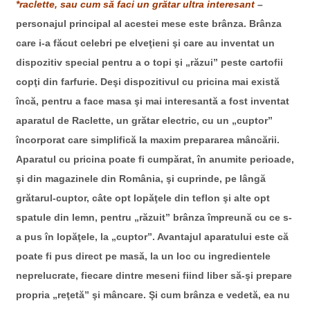
*raclette, sau cum să faci un grătar ultra interesant
–
personajul principal al acestei mese este brânza. Brânza
care i-a făcut celebri pe elveţieni şi care au inventat un
dispozitiv special pentru a o topi şi „răzui” peste cartofii
copţi din farfurie. Deşi dispozitivul cu pricina mai există
încă, pentru a face masa şi mai interesantă a fost inventat
aparatul de Raclette, un grătar electric, cu un „cuptor”
încorporat care simplifică la maxim prepararea mâncării.
Aparatul cu pricina poate fi cumpărat, în anumite perioade,
şi din magazinele din România, şi cuprinde, pe lângă
grătarul-cuptor, câte opt lopăţele din teflon şi alte opt
spatule din lemn, pentru „răzuit” brânza împreună cu ce s-
a pus în lopăţele, la „cuptor”. Avantajul aparatului este că
poate fi pus direct pe masă, la un loc cu ingredientele
neprelucrate, fiecare dintre meseni fiind liber să-şi prepare
propria „reţetă” şi mâncare. Şi cum brânza e vedetă, ea nu