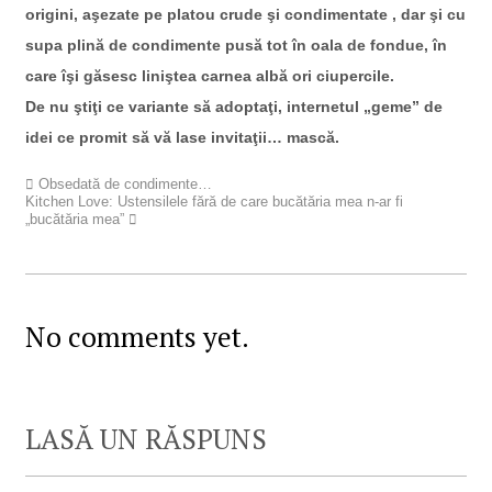
origini, aşezate pe platou crude şi condimentate , dar şi cu
supa plină de condimente pusă tot în oala de fondue, în
care îşi găsesc liniştea carnea albă ori ciupercile.
De nu ştiţi ce variante să adoptaţi, internetul „geme” de
idei ce promit să vă lase invitaţii… mască.
Obsedată de condimente…
Kitchen Love: Ustensilele fără de care bucătăria mea n-ar fi
„bucătăria mea”
No comments yet.
LASĂ UN RĂSPUNS