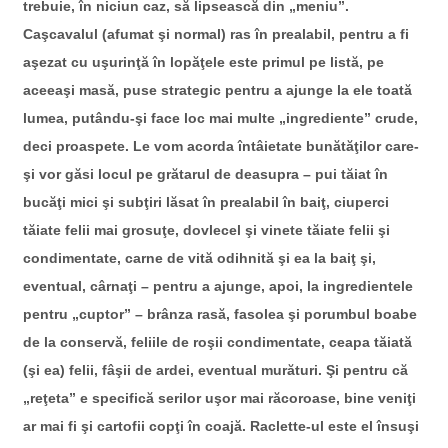
trebuie, în niciun caz, să lipsească din „meniu”.
Caşcavalul (afumat şi normal) ras în prealabil, pentru a fi
aşezat cu uşurinţă în lopăţele este primul pe listă, pe
aceeaşi masă, puse strategic pentru a ajunge la ele toată
lumea, putându-şi face loc mai multe „ingrediente” crude,
deci proaspete. Le vom acorda întâietate bunătăţilor care-
şi vor găsi locul pe grătarul de deasupra – pui tăiat în
bucăţi mici şi subţiri lăsat în prealabil în baiţ, ciuperci
tăiate felii mai grosuţe, dovlecel şi vinete tăiate felii şi
condimentate, carne de vită odihnită şi ea la baiţ şi,
eventual, cârnaţi – pentru a ajunge, apoi, la ingredientele
pentru „cuptor” – brânza rasă, fasolea şi porumbul boabe
de la conservă, feliile de roşii condimentate, ceapa tăiată
(şi ea) felii, fâşii de ardei, eventual murături. Şi pentru că
„reţeta” e specifică serilor uşor mai răcoroase, bine veniţi
ar mai fi şi cartofii copţi în coajă. Raclette-ul este el însuşi