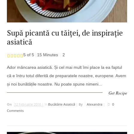
Supă picantă cu tăiței, de inspirație
asiatică
5 of 5
15 Minutes
2
Ador mâncarea asiatică. Și cel mai mult îmi place la ea faptul
că e întru totul diferită de preparatele noastre, europene. Avem
și noi bunătățile noastre. Nu poate spune nimeni...
Get Recipe
On
12 Februarie 2016 |
In
Bucătărie Asiatică
|
By
Alexandra
|
0
Comments