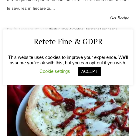
le savurez în fiecare zi....
Get Recipe
On
10 Februarie 2016 |
In
Băuturi Non-Alcoolice
,
Bucătărie Europeană
,
Smooooooothieeeee
|
By
Alexandra
|
0 Comments
Retete Fine & GDPR
This website uses cookies to improve your experience. We'll
assume you're ok with this, but you can opt-out if you wish.
Cookie settings
ACCEPT