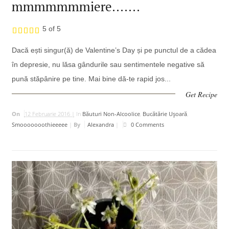
mmmmmmmiere…….
5 of 5
Dacă ești singur(ă) de Valentine’s Day și pe punctul de a cădea
în depresie, nu lăsa gândurile sau sentimentele negative să
pună stăpânire pe tine. Mai bine dă-te rapid jos...
Get Recipe
On
12 Februarie 2016 |
In
Băuturi Non-Alcoolice
,
Bucătărie Uşoară
,
Smooooooothieeeee
|
By
Alexandra
|
0 Comments