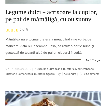
Legume dulci – acrișoare la cuptor,
pe pat de mămăligă, cu ou sunny
5 of 5
Mămăliga nu e tocmai preferata mea, când vine vorba de
mâncare. Asta nu înseamnă, însă, că refuz o porție bună și
gustoasă de tocană albă de pui ori ciuperci însoțită...
Get Recipe
On
7 Februarie 2016 |
In
Bucătărie Europeană
,
Bucătărie Mediteraneană
,
Bucătărie Românească
,
Bucătărie Uşoară
|
By
Alexandra
|
0 Comments