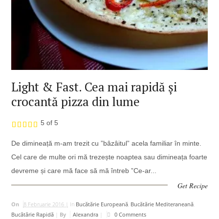
Light & Fast. Cea mai rapidă și
crocantă pizza din lume
5 of 5
De dimineață m-am trezit cu ”bâzâitul” acela familiar în minte.
Cel care de multe ori mă trezește noaptea sau dimineața foarte
devreme și care mă face să mă întreb ”Ce-ar...
Get Recipe
On
8 Februarie 2016 |
In
Bucătărie Europeană
,
Bucătărie Mediteraneană
,
Bucătărie Rapidă
|
By
Alexandra
|
0 Comments