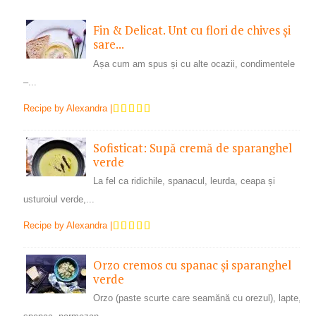
Fin & Delicat. Unt cu flori de chives și
sare...
Așa cum am spus și cu alte ocazii, condimentele
–...
Recipe by
Alexandra
|
Sofisticat: Supă cremă de sparanghel
verde
La fel ca ridichile, spanacul, leurda, ceapa și
usturoiul verde,...
Recipe by
Alexandra
|
Orzo cremos cu spanac și sparanghel
verde
Orzo (paste scurte care seamănă cu orezul), lapte,