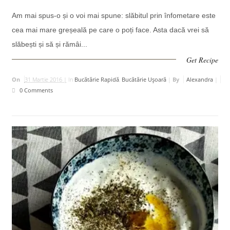
Am mai spus-o și o voi mai spune: slăbitul prin înfometare este
cea mai mare greșeală pe care o poți face. Asta dacă vrei să
slăbești și să și rămâi...
Get Recipe
On
31 Martie 2016 |
In
Bucătărie Rapidă
,
Bucătărie Uşoară
|
By
Alexandra
|
0 Comments