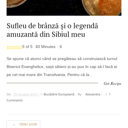
Sufleu de brânză și o legendă
amuzantă din Sibiul meu
5 of 5
40 Minutes
6
Se spune că atunci când se pregăteau să construiască turnul
Bisericii Evanghelice, sașii sibieni și-au pus în cap să-l facă ei
pe cel mai mare din Transilvania. Pentru că la...
Get Recipe
On
25 Ianuarie 2016 |
In
Bucătărie Europeană
|
By
Alexandra
|
1
Comments
Older posts
←