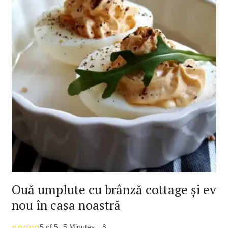
Ouă umplute cu brânză cottage și ev
nou în casa noastră
5 of 5
5 Minutes
8