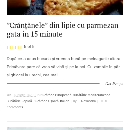
”Crănțănele” din lipie cu parmezan
gata în 15 minute
5 of 5
După ce-a adus bucuria și vremea bună pe meleagurile altora,
Primăvara pare că vrea să vină și pe la noi. Cu zambile în păr
și ghiocei la urechi, cea mai...
Get Recipe
On
4 Martie 2020 |
In
Bucătărie Europeană
,
Bucătărie Mediteraneană
,
Bucătărie Rapidă
,
Bucătărie Uşoară
,
Italian
|
By
Alexandra
|
0
Comments