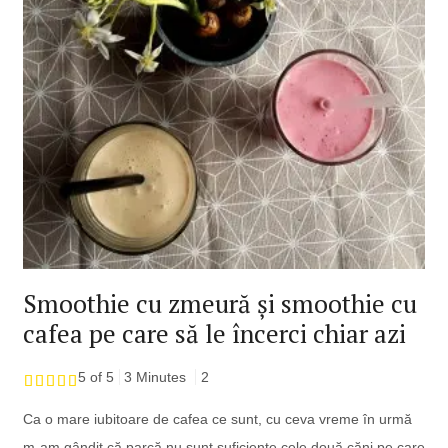
Smoothie cu zmeură și smoothie cu
cafea pe care să le încerci chiar azi
5 of 5
3 Minutes
2
Ca o mare iubitoare de cafea ce sunt, cu ceva vreme în urmă
m-am gândit că parcă nu sunt suficiente cele două căni pe care