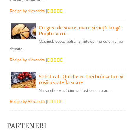
spanac, parmezan,...
Recipe by
Alexandra
|
Cu gust de soare, mare și viață lungă:
Prăjitură cu...
Măslinul, copac bătrân și înțelept, nu este nici pe
departe...
Recipe by
Alexandra
|
Sofisticat: Quiche cu trei brânzeturi și
roșii uscate la soare
Nu se știe exact cine au fost cei care au...
Recipe by
Alexandra
|
PARTENERI