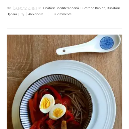
On
14 Martie 2016 |
In
Bucătărie Mediteraneană
,
Bucătărie Rapidă
,
Bucătărie
Uşoară
|
By
Alexandra
|
0 Comments