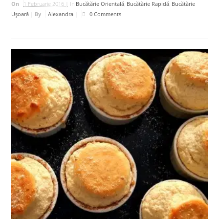
On
1 Februarie 2016 |
In
Bucătărie Orientală
,
Bucătărie Rapidă
,
Bucătărie
Uşoară
|
By
Alexandra
|
0 Comments