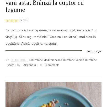
vara asta: Brânză la cuptor cu
legume
5 of 5
”Iarna nu-i ca vara” spunea, la un moment dat, un ”clasic” în
viață :)). Și cu siguranță nici ”Vara nu-i ca iarna”, mai ales în
bucătărie. Adică, dacă iarna statul...
Get Recipe
On
31 Mai 2016 |
In
Bucătărie Mediteraneană
,
Bucătărie Rapidă
,
Bucătărie
Uşoară
|
By
Alexandra
|
0 Comments