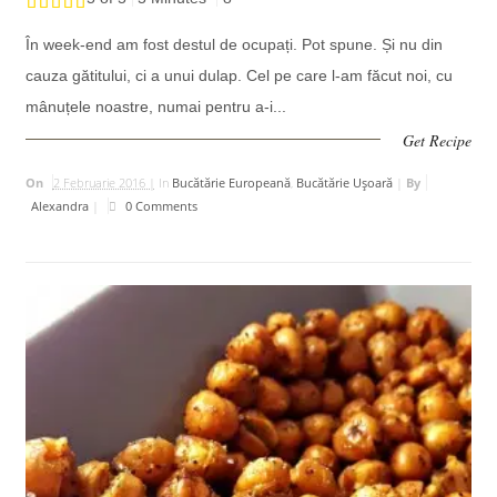
În week-end am fost destul de ocupați. Pot spune. Și nu din
cauza gătitului, ci a unui dulap. Cel pe care l-am făcut noi, cu
mânuțele noastre, numai pentru a-i...
Get Recipe
On
2 Februarie 2016 |
In
Bucătărie Europeană
,
Bucătărie Uşoară
|
By
Alexandra
|
0 Comments