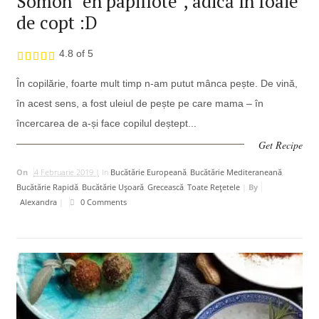
Somon ”en papillote”, adică în foaie
de copt :D
4.8 of 5
În copilărie, foarte mult timp n-am putut mânca pește. De vină,
în acest sens, a fost uleiul de pește pe care mama – în
încercarea de a-și face copilul deștept...
Get Recipe
On
4 Februarie 2019 |
In
Bucătărie Europeană
,
Bucătărie Mediteraneană
,
Bucătărie Rapidă
,
Bucătărie Uşoară
,
Grecească
,
Toate Rețetele
|
By
Alexandra
|
0 Comments