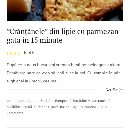
”Crănțănele” din lipie cu parmezan
gata în 15 minute
5 of 5
După ce-a adus bucuria și vremea bună pe meleagurile altora,
Primăvara pare că vrea să vină și pe la noi. Cu zambile în păr
și ghiocei la urechi, cea mai...
Get Recipe
On
4 Martie 2020 |
In
Bucătărie Europeană
,
Bucătărie Mediteraneană
,
Bucătărie Rapidă
,
Bucătărie Uşoară
,
Italian
|
By
Alexandra
|
0
Comments