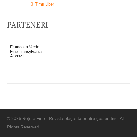
Timp Liber
PARTENERI
Frumoasa Verde
Fine Transylvania
Ai draci
© 2026 Rețete Fine - Revistă elegantă pentru gusturi fine. All
Rights Reserved.