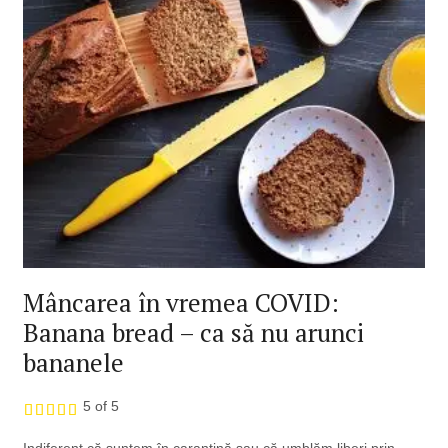
Mâncarea în vremea COVID:
Banana bread – ca să nu arunci
bananele
5 of 5
Indiferent că suntem în carantină sau că umblăm liberi prin