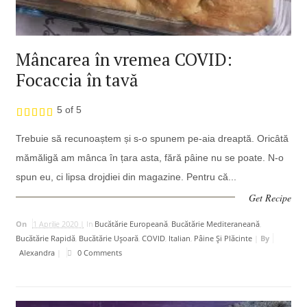
Mâncarea în vremea COVID:
Focaccia în tavă
5 of 5
Trebuie să recunoaștem și s-o spunem pe-aia dreaptă. Oricâtă
mămăligă am mânca în țara asta, fără pâine nu se poate. N-o
spun eu, ci lipsa drojdiei din magazine. Pentru că...
Get Recipe
On
1 Aprilie 2020 |
In
Bucătărie Europeană
,
Bucătărie Mediteraneană
,
Bucătărie Rapidă
,
Bucătărie Uşoară
,
COVID
,
Italian
,
Pâine Și Plăcinte
|
By
Alexandra
|
0 Comments