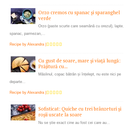
Orzo cremos cu spanac și sparanghel
verde
Orzo (paste scurte care seamănă cu orezul), lapte,
spanac, parmezan,...
Recipe by
Alexandra
|
Cu gust de soare, mare și viață lungă:
Prăjitură cu...
Măslinul, copac bătrân și înțelept, nu este nici pe
departe...
Recipe by
Alexandra
|
Sofisticat: Quiche cu trei brânzeturi și
roșii uscate la soare
Nu se știe exact cine au fost cei care au...