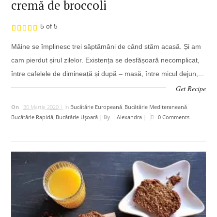
cremă de broccoli
5 of 5
Mâine se împlinesc trei săptămâni de când stăm acasă. Și am
cam pierdut șirul zilelor. Existența se desfășoară necomplicat,
între cafelele de dimineață și după – masă, între micul dejun,...
Get Recipe
On
30 Martie 2020 |
In
Bucătărie Europeană
,
Bucătărie Mediteraneană
,
Bucătărie Rapidă
,
Bucătărie Uşoară
|
By
Alexandra
|
0 Comments