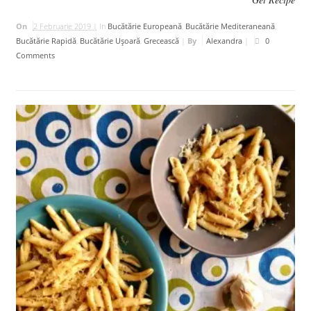
On
2 Februarie 2019 |
In
Bucătărie Europeană
,
Bucătărie Mediteraneană
,
Bucătărie Rapidă
,
Bucătărie Uşoară
,
Grecească
|
By
Alexandra
|
0
Comments