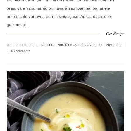
oraș, că e vară, iarnă, primăvară sau toamnă, bananele
nemâncate vor avea porniri sinucigașe. Adică, dacă le iei
galbene și...
Get Recipe
On
29 Martie 2020 |
In
American
,
Bucătărie Uşoară
,
COVID
|
By
Alexandra
|
0 Comments