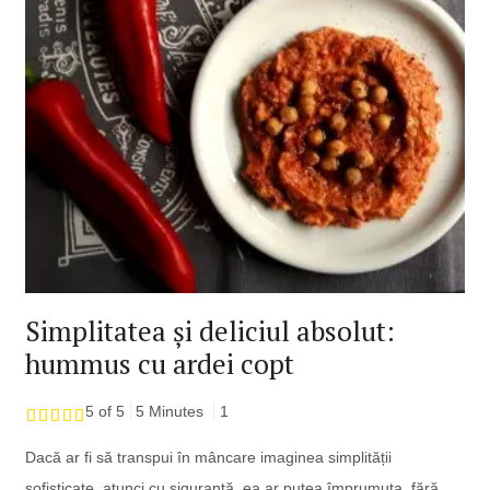
Simplitatea și deliciul absolut:
hummus cu ardei copt
5 of 5
5 Minutes
1
Dacă ar fi să transpui în mâncare imaginea simplității
sofisticate, atunci cu siguranță, ea ar putea împrumuta, fără