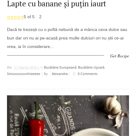
Lapte cu banane și puțin iaurt
5 of 5
2
Dacă te trezești cu o poftă nebună de a mânca ceva dulce sau
bun dar ori nu ai pe-acasă prea multe dulciuri ori nu știi ce-ai
vrea, ia în considerare...
Get Recipe
On
17 Martie 2016 |
In
Bucătărie Europeană
,
Bucătărie Uşoară
,
Smooooooothieeeee
|
By
Alexandra
|
0 Comments