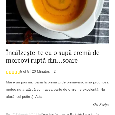
Încălzește-te cu o supă cremă de
morcovi ruptă din…soare
5 of 5
20 Minutes
2
Mai e un pas mic până la prima zi de primăvară, însă prognoza
meteo nu arată că vom avea parte de o vreme excelentă. Nu
afară, cel puțin :). Asta...
Get Recipe
On
26 Februarie 2016 |
In
Bucătărie Europeană
,
Bucătărie Uşoară
|
By