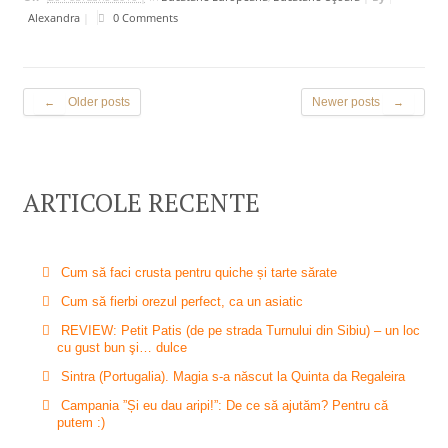
Alexandra
|
0 Comments
Older posts
Newer posts
←
→
ARTICOLE RECENTE
Cum să faci crusta pentru quiche și tarte sărate
Cum să fierbi orezul perfect, ca un asiatic
REVIEW: Petit Patis (de pe strada Turnului din Sibiu) – un loc
cu gust bun şi… dulce
Sintra (Portugalia). Magia s-a născut la Quinta da Regaleira
Campania ”Și eu dau aripi!”: De ce să ajutăm? Pentru că
putem :)