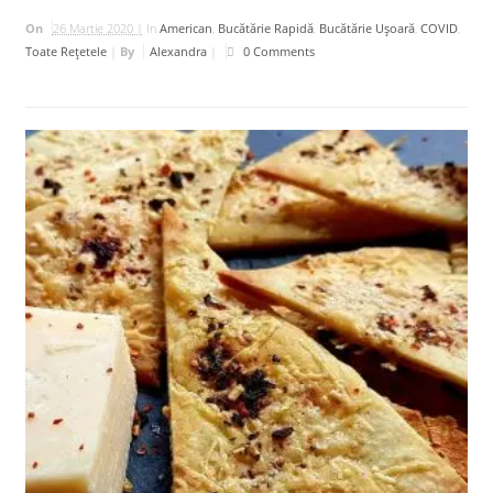
On
26 Martie 2020 |
In
American
,
Bucătărie Rapidă
,
Bucătărie Uşoară
,
COVID
,
Toate Rețetele
|
By
Alexandra
|
0 Comments