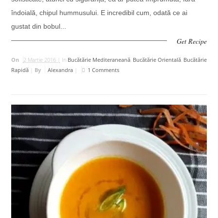
îndoială, chipul hummusului. E incredibil cum, odată ce ai
gustat din bobul...
Get Recipe
On
2 Martie 2016 |
In
Bucătărie Mediteraneană
,
Bucătărie Orientală
,
Bucătărie
Rapidă
|
By
Alexandra
|
1 Comments