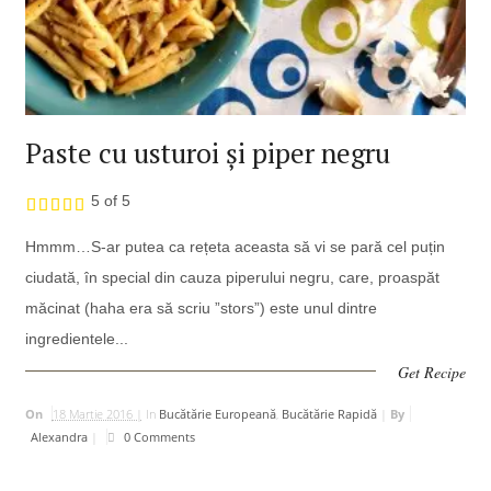
Paste cu usturoi și piper negru
5 of 5
Hmmm…S-ar putea ca rețeta aceasta să vi se pară cel puțin
ciudată, în special din cauza piperului negru, care, proaspăt
măcinat (haha era să scriu ”stors”) este unul dintre
ingredientele...
Get Recipe
On
18 Martie 2016 |
In
Bucătărie Europeană
,
Bucătărie Rapidă
|
By
Alexandra
|
0 Comments