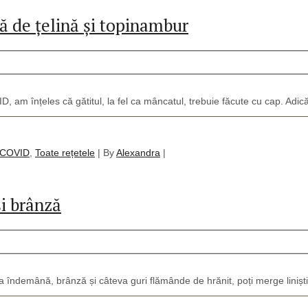
 de țelină și topinambur
 am înțeles că gătitul, la fel ca mâncatul, trebuie făcute cu cap. Adic
COVID
,
Toate rețetele
|
By
Alexandra
|
i brânză
a îndemână, brânză și câteva guri flămânde de hrănit, poți merge liniști