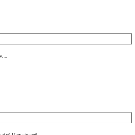
u...
oi să-l împletească...