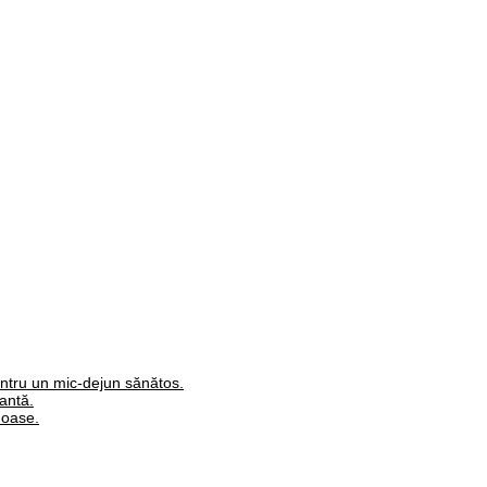
ntru un mic-dejun sănătos.
antă.
moase.