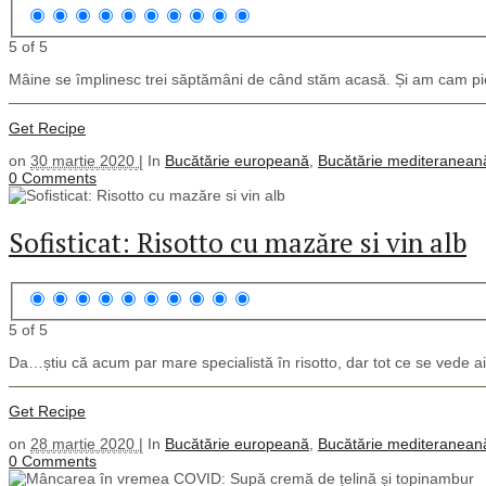
5 of 5
Mâine se împlinesc trei săptămâni de când stăm acasă. Și am cam pierdu
Get Recipe
on
30 martie 2020 |
In
Bucătărie europeană
,
Bucătărie mediteranean
0 Comments
Sofisticat: Risotto cu mazăre si vin alb
5 of 5
Da…știu că acum par mare specialistă în risotto, dar tot ce se vede aic
Get Recipe
on
28 martie 2020 |
In
Bucătărie europeană
,
Bucătărie mediteranean
0 Comments