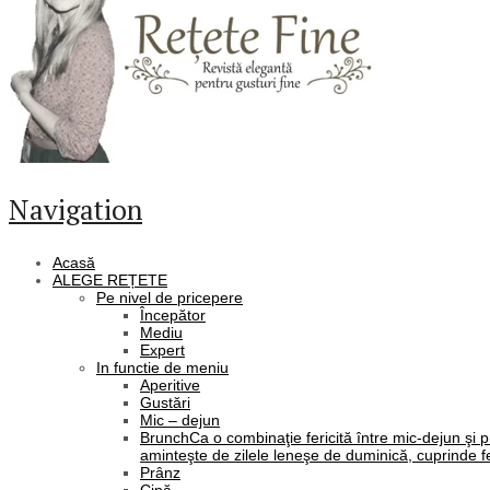
Navigation
Acasă
ALEGE REȚETE
Pe nivel de pricepere
Începător
Mediu
Expert
In functie de meniu
Aperitive
Gustări
Mic – dejun
Brunch
Ca o combinaţie fericită între mic-dejun şi 
aminteşte de zilele leneşe de duminică, cuprinde fe
Prânz