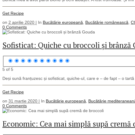
Get Recipe
on
2 aprilie 2020 |
In
Bucătărie europeană
,
Bucătărie românească
,
C
0 Comments
Sofisticat: Quiche cu broccoli și brânză
5 of 5
Deși sună franțuzesc și sofisticat, quiche-ul, care e – de fapt – o tartă
Get Recipe
on
31 martie 2020 |
In
Bucătărie europeană
,
Bucătărie mediteranean
0 Comments
Economic: Cea mai simplă supă cremă d