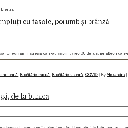
pluți cu fasole, porumb și brânză
să. Uneori am impresia că s-au împlinit vreo 30 de ani, iar alteori că s-a
teraneană
,
Bucătărie rapidă
,
Bucătărie uşoară
,
COVID
|
By
Alexandra
|
agă, de la bunica
i amintesc și acum cum își pieptăna părul lung până la brâu pentru ca ap