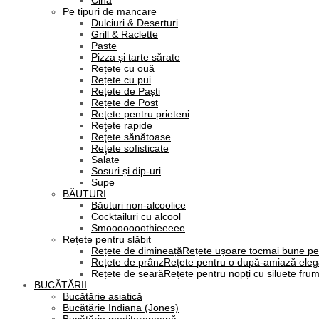
Cină
Pe tipuri de mancare
Dulciuri & Deserturi
Grill & Raclette
Paste
Pizza și tarte sărate
Rețete cu ouă
Rețete cu pui
Rețete de Paști
Rețete de Post
Reţete pentru prieteni
Reţete rapide
Reţete sănătoase
Reţete sofisticate
Salate
Sosuri și dip-uri
Supe
BĂUTURI
Băuturi non-alcoolice
Cocktailuri cu alcool
Smooooooothieeeee
Rețete pentru slăbit
Rețete de dimineață
Rețete ușoare tocmai bune pe
Rețete de prânz
Rețete pentru o după-amiază eleg
Rețete de seară
Rețete pentru nopți cu siluete fru
BUCĂTĂRII
Bucătărie asiatică
Bucătărie Indiana (Jones)