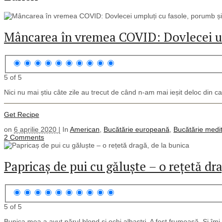
Mâncarea în vremea COVID: Dovlecei um
5 of 5
Nici nu mai știu câte zile au trecut de când n-am mai ieșit deloc din ca
Get Recipe
on
6 aprilie 2020 |
In
American
,
Bucătărie europeană
,
Bucătărie medi
2 Comments
Papricaș de pui cu găluște – o rețetă dr
5 of 5
Bunica mea a avut părul blond și ochi albaștri. A fost frumoasă. Și îm