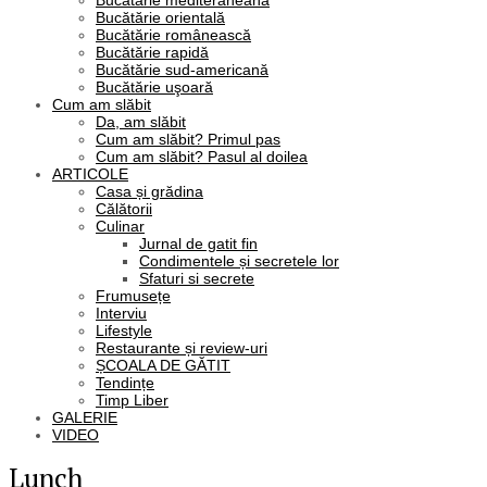
Bucătărie mediteraneană
Bucătărie orientală
Bucătărie românească
Bucătărie rapidă
Bucătărie sud-americană
Bucătărie uşoară
Cum am slăbit
Da, am slăbit
Cum am slăbit? Primul pas
Cum am slăbit? Pasul al doilea
ARTICOLE
Casa și grădina
Călătorii
Culinar
Jurnal de gatit fin
Condimentele și secretele lor
Sfaturi si secrete
Frumusețe
Interviu
Lifestyle
Restaurante și review-uri
ȘCOALA DE GĂTIT
Tendințe
Timp Liber
GALERIE
VIDEO
Lunch