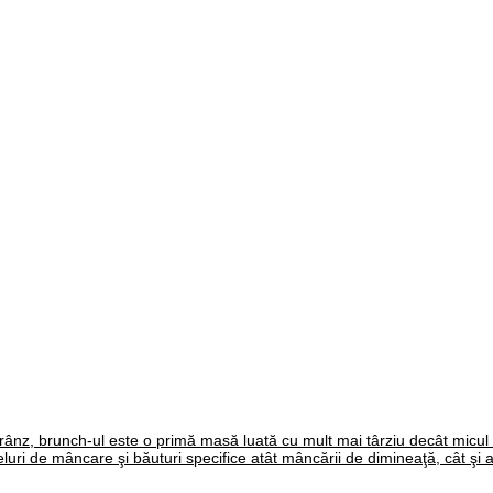
prânz, brunch-ul este o primă masă luată cu mult mai târziu decât micul
luri de mâncare şi băuturi specifice atât mâncării de dimineaţă, cât şi a