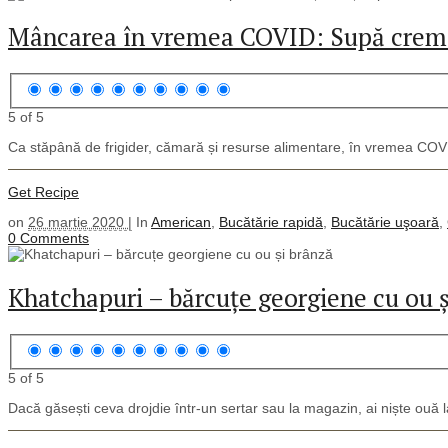
Mâncarea în vremea COVID: Supă cremă
5 of 5
Ca stăpână de frigider, cămară și resurse alimentare, în vremea COVID,
Get Recipe
on
26 martie 2020 |
In
American
,
Bucătărie rapidă
,
Bucătărie uşoară
,
0 Comments
Khatchapuri – bărcuțe georgiene cu ou ș
5 of 5
Dacă găsești ceva drojdie într-un sertar sau la magazin, ai niște ouă l