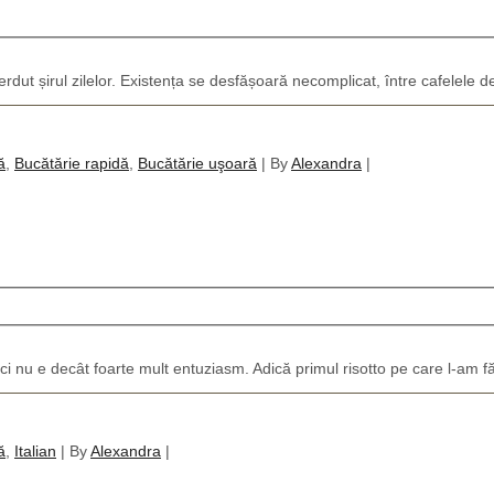
t șirul zilelor. Existența se desfășoară necomplicat, între cafelele de
ă
,
Bucătărie rapidă
,
Bucătărie uşoară
|
By
Alexandra
|
i nu e decât foarte mult entuziasm. Adică primul risotto pe care l-am fă
ă
,
Italian
|
By
Alexandra
|