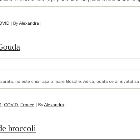
OVID
|
By
Alexandra
|
 Gouda
 sărată, nu este chiar așa o mare filosofie. Adică, odată ce ai învățat să 
ă
,
COVID
,
France
|
By
Alexandra
|
e broccoli